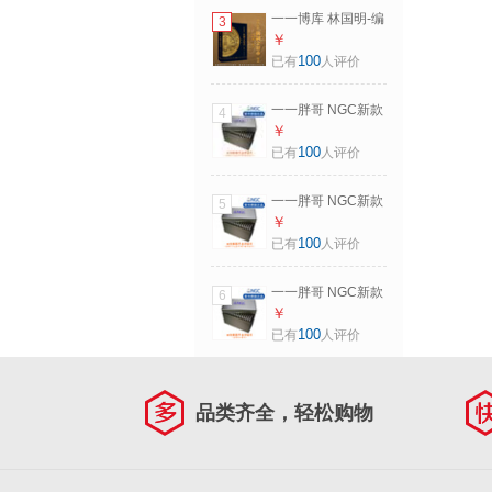
一一博库 林国明-编
3
著 中国近代机制金
￥
银币目录（PCGS
100
已有
人评价
正版图书）
一一胖哥 NGC新款
4
原装超大尺寸评级
￥
币收藏盒/储币盒/收
100
已有
人评价
纳盒 适用于18毫米
厚
一一胖哥 NGC新款
5
原装超大尺寸评级
￥
币收藏盒/储币盒/收
100
已有
人评价
纳盒 适用于13毫米
厚
一一胖哥 NGC新款
6
原装超大尺寸评级
￥
币收藏盒/储币盒/收
100
已有
人评价
纳盒 适用于23毫米
厚（适用KG银币）
品类齐全，轻松购物