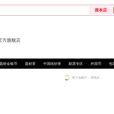
官方旗舰店
题材金银币
题材章
中国纸钞券
邮票专区
外国币
包
努力加载中，请稍后...