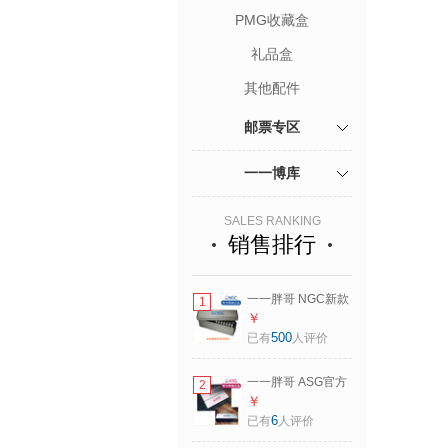
PMG收藏盒
礼品盒
其他配件
邮票专区
一一博库
SALES RANKING
销售排行
一一胖哥 NGC新款
1
原装评级币收藏盒/
￥
储币盒/收纳盒 加厚
500
已有
人评价
款
一一胖哥 ASG官方
2
原装标准款评级邮
￥
票收藏盒/收纳盒 标
6
已有
人评价
准款