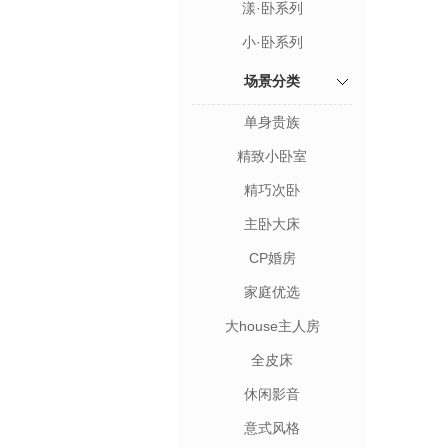
漾·卧系列
小·卧系列
场景分类
单身贵族
精致小卧室
精巧次卧
主卧大床
CP婚房
家庭优选
大house主人房
全皮床
休闲影音
意式风格