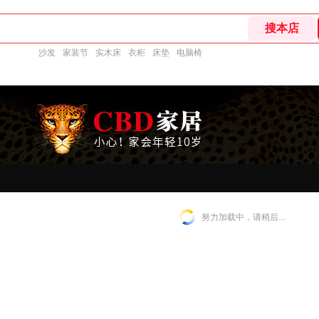
沙发
家装节
实木床
衣柜
床垫
电脑椅
努力加载中，请稍后...