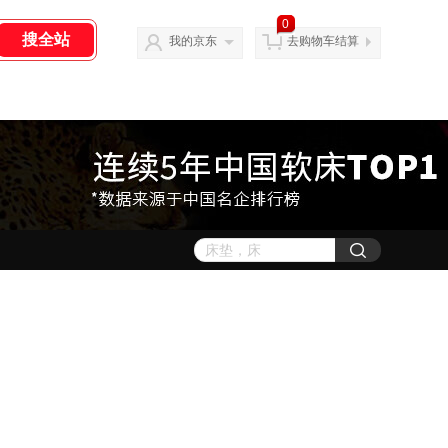
0
我的京东
去购物车结算