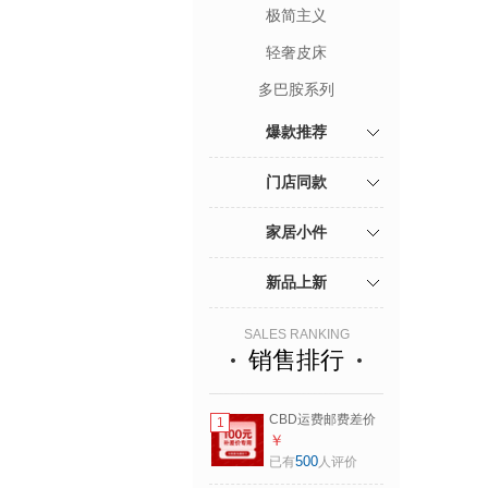
极简主义
轻奢皮床
多巴胺系列
爆款推荐
门店同款
家居小件
新品上新
SALES RANKING
销售排行
CBD运费邮费差价
1
链接，非客服邀请
￥
勿拍，单拍不发货
500
已有
人评价
100元差价