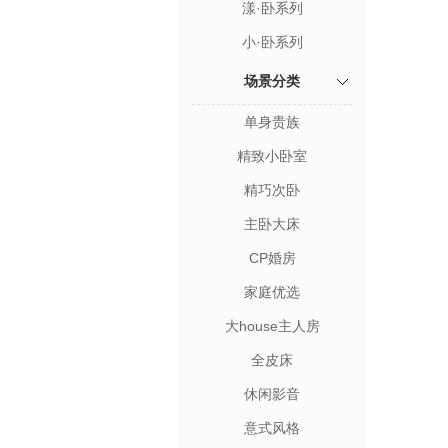
漾·卧系列
小·卧系列
场景分类
单身贵族
精致小卧室
精巧次卧
主卧大床
CP婚房
家庭优选
大house主人房
全皮床
休闲影音
意式风格