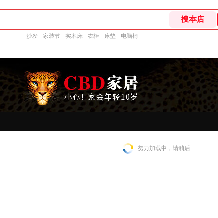
沙发
家装节
实木床
衣柜
床垫
电脑椅
努力加载中，请稍后...