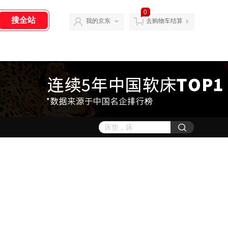
0
我的京东
去购物车结算