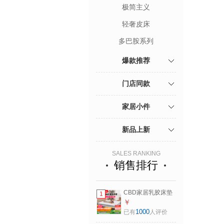
极简主义
轻奢皮床
多巴胺系列
爆款推荐
门店同款
家居小件
新品上新
SALES RANKING
销售排行
CBD家居乳胶床垫
1
席梦思静音独袋弹
￥
簧软硬适中床垫乳
1000
已有
人评价
胶垫金喜床垫