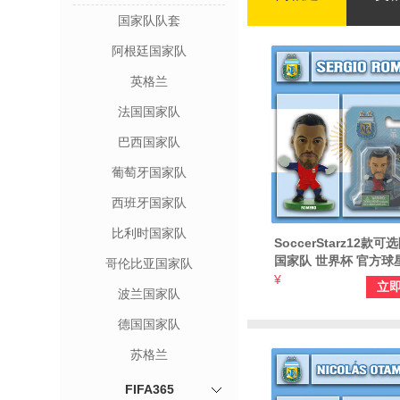
国家队队套
阿根廷国家队
英格兰
法国国家队
巴西国家队
葡萄牙国家队
西班牙国家队
比利时国家队
SoccerStarz12款
国家队 世界杯 官方球
哥伦比亚国家队
足球明星 人偶 手办 
¥
立
波兰国家队
SOC1215
德国国家队
苏格兰
FIFA365