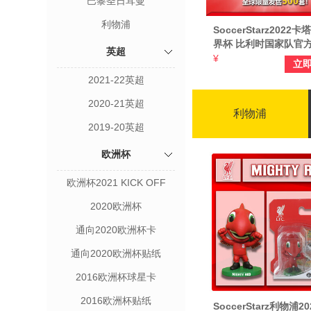
巴黎圣日耳曼
像
利物浦
SoccerStarz2022
界杯 比利时国家队官
英超
公仔限量套装 手办
¥
立
2021-22英超
2020-21英超
利物浦
2019-20英超
欧洲杯
欧洲杯2021 KICK OFF
2020欧洲杯
通向2020欧洲杯卡
通向2020欧洲杯贴纸
2016欧洲杯球星卡
2016欧洲杯贴纸
SoccerStarz利物浦20