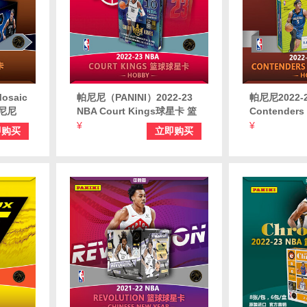
osaic
帕尼尼（PANINI）2022-23
帕尼尼2022-2
帕尼尼
NBA Court Kings球星卡 篮
Contenders
球盒卡 亲笔签名卡 原装进口
Hobby 帕尼尼
¥
¥
即购买
立即购买