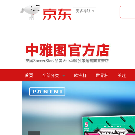
更多导航
服装城
食品
金融
首页
全部分类
欧洲杯
世界杯
英超