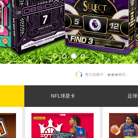
努力加载中，���稍后...
NFL球星卡
足球