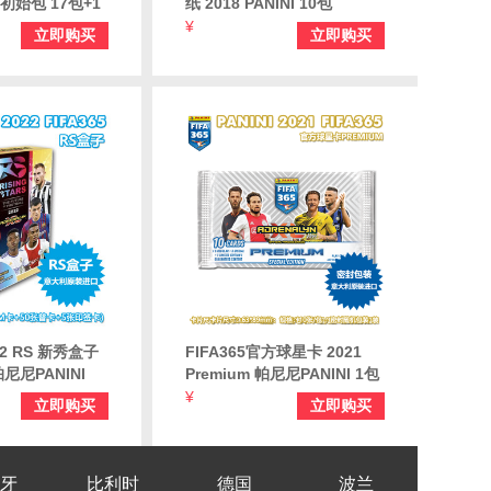
始包 17包+1
纸 2018 PANINI 10包
6-17 帕尼尼
¥
立即购买
立即购买
022 RS 新秀盒子
FIFA365官方球星卡 2021
尼尼PANINI
Premium 帕尼尼PANINI 1包
¥
立即购买
立即购买
班牙
比利时
德国
波兰