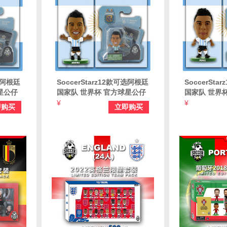
可选阿根廷
SoccerStarz12款可选阿根廷
SoccerSt
星公仔
国家队 世界杯 官方球星公仔
国家队 世界
奥特门迪
足球明星 人偶 手办 阿圭罗
足球明星 人偶
¥
¥
即购买
立即购买
SOC1214
SOC1205