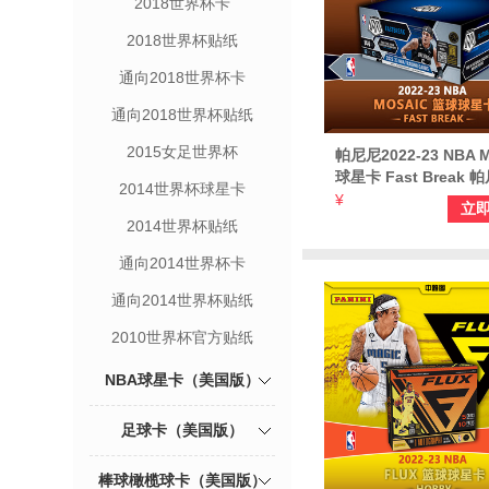
2018世界杯卡
2018世界杯贴纸
通向2018世界杯卡
通向2018世界杯贴纸
2015女足世界杯
帕尼尼2022-23 NBA M
球星卡 Fast Break 
2014世界杯球星卡
PANINI 原装进口
¥
立
2014世界杯贴纸
通向2014世界杯卡
通向2014世界杯贴纸
2010世界杯官方贴纸
NBA球星卡（美国版）
足球卡（美国版）
棒球橄榄球卡（美国版）