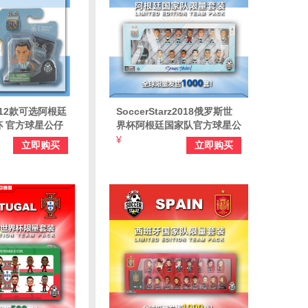
arz12款可选阿根廷
SoccerStarz2018俄罗斯世
杯 官方球星公仔
界杯阿根廷国家队官方球星公
 手办 佩雷斯
仔限量套装 英国品牌
¥
立即购买
立即购买