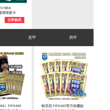
3 NBA
s 篮球球星卡
 PANINI原装进
立即购买
意甲
西甲
NI）FIFA365
帕尼尼 FIFA365官方收藏贴