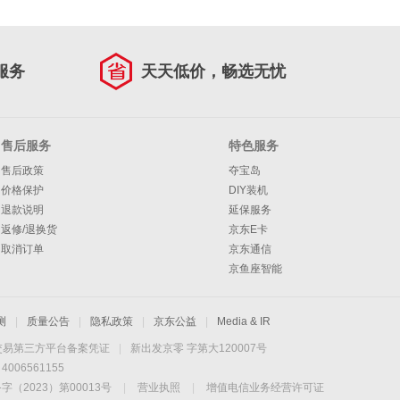
服务
天天低价，畅选无忧
售后服务
特色服务
售后政策
夺宝岛
价格保护
DIY装机
退款说明
延保服务
返修/退换货
京东E卡
取消订单
京东通信
京鱼座智能
测
|
质量公告
|
隐私政策
|
京东公益
|
Media & IR
交易第三方平台备案凭证
|
新出发京零 字第大120007号
06561155
2023）第00013号
|
营业执照
|
增值电信业务经营许可证