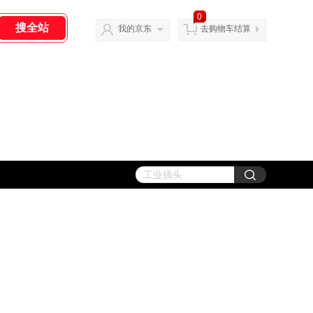
0
我的京东
去购物车结算