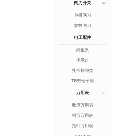
闸刀开关
单投闸刀
双投闸刀
电工配件
鳄鱼夹
指示灯
扎带捆绑类
TB型端子排
万用表
数显万用表
钳形万用表
指针万用表