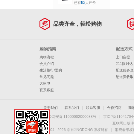
限位开关 银触点点
83
已有
人评价
动开关 小型传感器
品类齐全，轻松购物
购物指南
配送方式
购物流程
上门自提
会员介绍
211限时达
生活旅行/团购
配送服务查
常见问题
配送费收取
大家电
联系客服
关于我们
|
联系我们
|
联系客服
|
合作招商
|
商
京公网安备 11000002000088号
|
京ICP备1104170
互联网出版许
Copyright © 2004 -
2026
京东JINGDONG 版权所有
|
消费者维权热