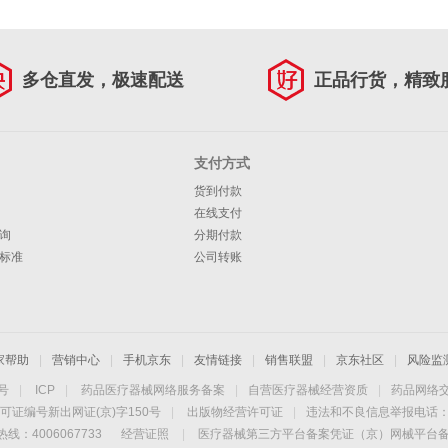
多仓直发，极速配送
正品行货，精致
支付方式
货到付款
在线支付
询
分期付款
标准
公司转账
家帮助
|
营销中心
|
手机京东
|
友情链接
|
销售联盟
|
京东社区
|
风险监
4号
|
ICP
|
药品医疗器械网络服务备案
|
自营医疗器械经营资质
|
药品网络
可证编号新出网证(京)字150号
|
出版物经营许可证
|
违法和不良信息举报电话：40
线：4006067733
经营证照
|
医疗器械第三方平台备案凭证（京）网械平台备字（