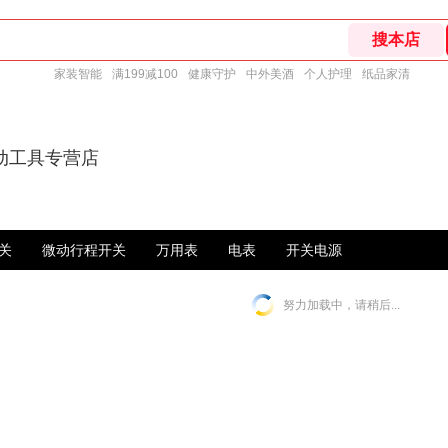
家装智能
满199减100
健康守护
中外美酒
个人护理
纸品家清
动工具专营店
关
微动行程开关
万用表
电表
开关电源
努力加载中，请稍后...