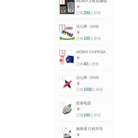
AIONIY艾欧尼漏电
1
相位检测仪开关插
￥
座检测器电源极性
200
已有
人评价
测试地线插头零火
线 A-03通用款 白色
汉心牌（HAN
2
XIN）尼诺NIN电源
￥
指示灯直流交流信
100
已有
人评价
号灯控制柜配电箱
DC/AC220V AD16-
AIONIY CHFRSIA
3
22DS 【绿色】
防水工业插头插座
￥
16A/32A/63A暗装
40
已有
人评价
直式底座220V三孔
三极
汉心牌（HAN
4
XIN）利百加 小型
￥
鳄鱼夹 电源测试夹
1000
已有
人评价
皮套护套夹 DIY电
线夹子 绝缘夹 大号
双泰电器
5
100对
（shuangtai） 双向
￥
双投闸刀开关 家用
100
已有
人评价
2P双电源切换转换
开关负荷倒顺开关
施泰德 行程开关
6
2P 100A 白色
AZ-7121 微动开关
￥