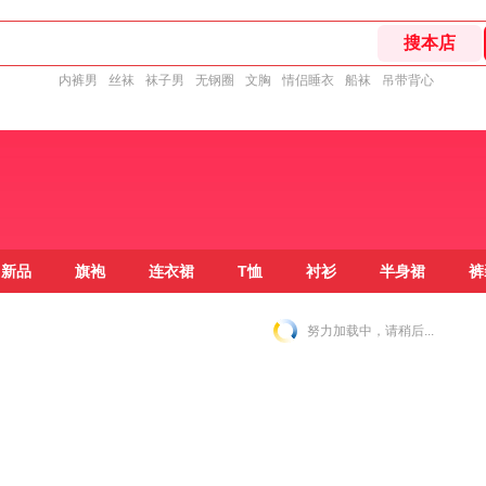
内裤男
丝袜
袜子男
无钢圈
文胸
情侣睡衣
船袜
吊带背心
新品
旗袍
连衣裙
T恤
衬衫
半身裙
裤
努力加载中，请稍后...