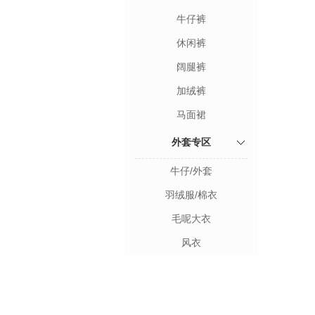
牛仔裤
休闲裤
阔腿裤
加绒裤
马面裙
外套专区
牛仔/外套
羽绒服/棉衣
毛呢大衣
风衣