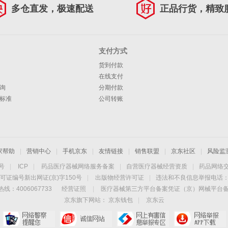
多仓直发，极速配送
正品行货，精致
支付方式
货到付款
在线支付
询
分期付款
标准
公司转账
家帮助
|
营销中心
|
手机京东
|
友情链接
|
销售联盟
|
京东社区
|
风险监
4号
|
ICP
|
药品医疗器械网络服务备案
|
自营医疗器械经营资质
|
药品网络
可证编号新出网证(京)字150号
|
出版物经营许可证
|
违法和不良信息举报电话：40
线：4006067733
经营证照
|
医疗器械第三方平台备案凭证（京）网械平台备字（
京东旗下网站：
京东钱包
|
京东云