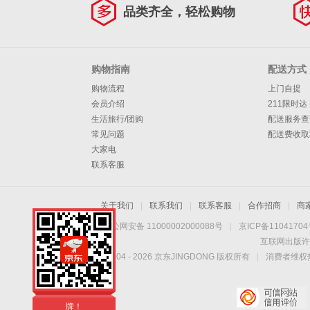
品类齐全，轻松购物
购物指南
配送方式
购物流程
上门自提
会员介绍
211限时达
生活旅行/团购
配送服务查
常见问题
配送费收取
大家电
联系客服
关于我们
|
联系我们
|
联系客服
|
合作招商
|
商
京公网安备 11000002000088号
|
京ICP备1104170
互联网出版许
Copyright © 2004 -
2026
京东JINGDONG 版权所有
|
消费者维权热
扫描“签到”领券更优
惠！
烟花烫原创设计品
牌！
扫描“签到”领券更优