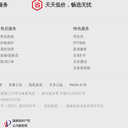
服务
天天低价，畅选无忧
售后服务
特色服务
售后政策
夺宝岛
价格保护
DIY装机
退款说明
延保服务
返修/退换货
京东E卡
取消订单
京东通信
京鱼座智能
测
|
质量公告
|
隐私政策
|
京东公益
|
Media & IR
交易第三方平台备案凭证
|
新出发京零 字第大120007号
06561155
2023）第00013号
|
营业执照
|
增值电信业务经营许可证