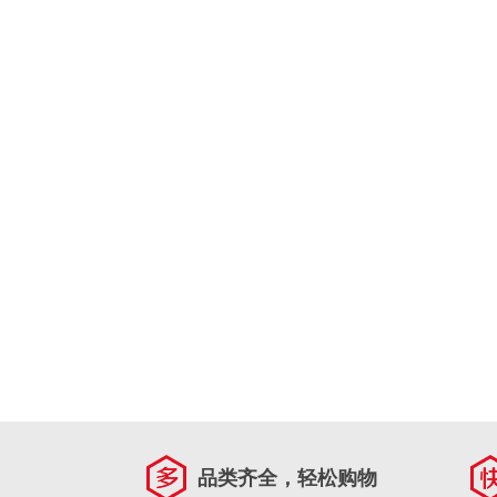
品类齐全，轻松购物