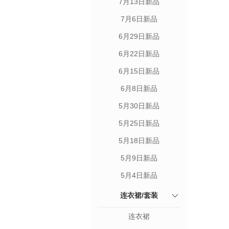
7月13日新品
7月6日新品
6月29日新品
6月22日新品
6月15日新品
6月8日新品
5月30日新品
5月25日新品
5月18日新品
5月9日新品
5月4日新品
连衣裙/套装
连衣裙