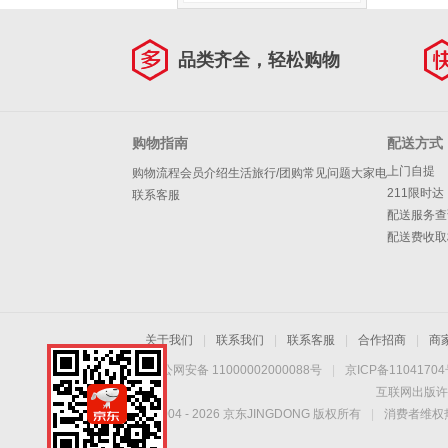
品类齐全，轻松购物
购物指南
配送方式
上门自提
购物流程
会员介绍
生活旅行/团购
常见问题
大家电
211限时达
联系客服
配送服务查
配送费收取
关于我们
|
联系我们
|
联系客服
|
合作招商
|
商
京公网安备 11000002000088号
|
京ICP备1104170
互联网出版许
Copyright © 2004 -
2026
京东JINGDONG 版权所有
|
消费者维权热