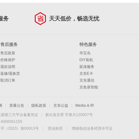
服务
天天低价，畅选无忧
售后服务
特色服务
售后政策
夺宝岛
价格保护
DIY装机
退款说明
延保服务
返修/退换货
京东E卡
取消订单
京东通信
京鱼座智能
测
|
质量公告
|
隐私政策
|
京东公益
|
Media & IR
交易第三方平台备案凭证
|
新出发京零 字第大120007号
06561155
2023）第00013号
|
营业执照
|
增值电信业务经营许可证