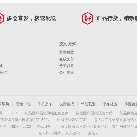
多仓直发，极速配送
正品行货，精致
支付方式
货到付款
在线支付
询
分期付款
标准
公司转账
家帮助
|
营销中心
|
手机京东
|
友情链接
|
销售联盟
|
京东社区
|
风险监
4号
|
ICP
|
药品医疗器械网络服务备案
|
自营医疗器械经营资质
|
药品网络
可证编号新出网证(京)字150号
|
出版物经营许可证
|
违法和不良信息举报电话：40
线：4006067733
经营证照
|
医疗器械第三方平台备案凭证（京）网械平台备字（
京东旗下网站：
京东钱包
|
京东云