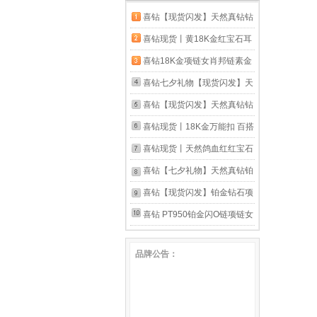
喜钻【现货闪发】天然真钻钻
石耳钉女 经典六爪耳饰送女
喜钻现货丨黄18K金红宝石耳
友生日礼物 【60%的客户选
钉/祖母绿蓝宝石耳饰日常通
喜钻18K金项链女肖邦链素金
择】铂金共32分IJ色/对
勤百搭彩宝礼物 22分 黄18K
彩金锁骨链经典闪O链送老婆
喜钻七夕礼物【现货闪发】天
金蓝宝石/对【现货】
送女友 经典肖邦链约1.43g
然真钻18K金小气泡钻石吊坠
喜钻【现货闪发】天然真钻钻
18K金 黄色
女项坠送女友 现货-双色18K
戒女铂金钻石戒指群镶求婚戒
喜钻现货丨18K金万能扣 百搭
金3分【配银链】
指送女友礼物 【60%客户购
神器 时尚简约送女友礼物 中
喜钻现货丨天然鸽血红红宝石
买】铂金共13分-现货
号-金重约0.28g(黄18K金）
戒指克拉群镶女戒钻戒彩宝送
喜钻【七夕礼物】天然真钻铂
老婆生日礼物 【现货推荐】
金钻戒女50分六爪结婚钻石戒
喜钻【现货闪发】铂金钻石项
0.5克拉鸽血红+10分钻石
指送女友现货 50分FG色SI可
链女四叶草天然真钻石项坠百
喜钻 PT950铂金闪O链项链女
升级50分G色VS2 3EX N
搭锁骨链礼物 现货-共约20分-
锁骨链轻奢小众设计感高级颈
品牌公告：
赠银链【单吊坠J20823】
链配饰 约1.17g 闪O链-弹簧扣
45cm可调