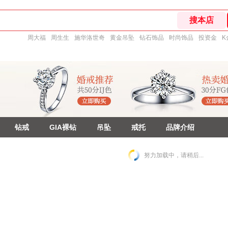
周大福
周生生
施华洛世奇
黄金吊坠
钻石饰品
时尚饰品
投资金
K
钻戒
GIA裸钻
吊坠
戒托
品牌介绍
努力加载中，请稍后...