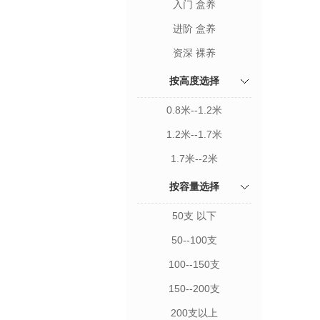
入门 盒养
进阶 盒养
资深 裸养
按高度选择
0.8米--1.2米
1.2米--1.7米
1.7米--2米
按容量选择
50支 以下
50--100支
100--150支
150--200支
200支以上