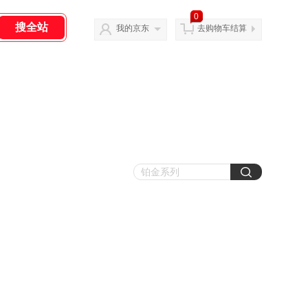
0
我的京东
去购物车结算