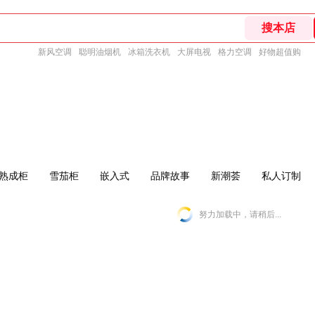
新风空调
聪明油烟机
冰箱洗衣机
大屏电视
格力空调
好物超值购
熟成柜
雪茄柜
嵌入式
品牌故事
新潮荟
私人订制
努力加载中，请稍后...