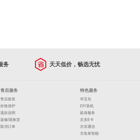
服务
天天低价，畅选无忧
售后服务
特色服务
售后政策
夺宝岛
价格保护
DIY装机
退款说明
延保服务
返修/退换货
京东E卡
取消订单
京东通信
京鱼座智能