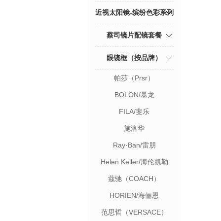
近视太阳镜-缤纷色彩系列
蔡司镜片配镜套餐
眼镜框（按品牌）
帕莎（Prsr）
BOLON/暴龙
FILA/斐乐
施洛华
Ray·Ban/雷朋
Helen Keller/海伦凯勒
蔻驰（COACH）
HORIEN/海俪恩
范思哲（VERSACE）