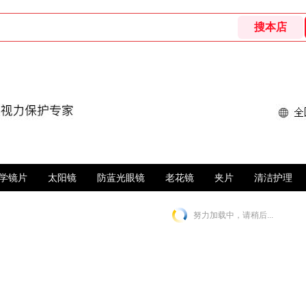
学镜片
太阳镜
防蓝光眼镜
老花镜
夹片
清洁护理
努力加载中，请稍后...