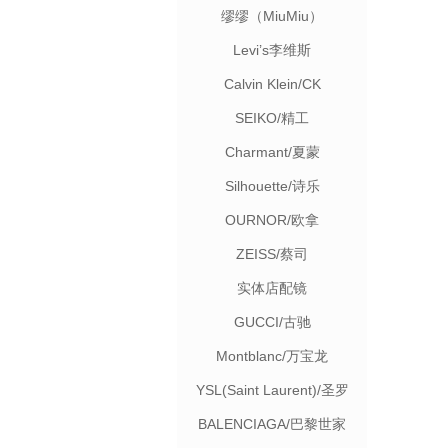
缪缪（MiuMiu）
Levi’s李维斯
Calvin Klein/CK
SEIKO/精工
Charmant/夏蒙
Silhouette/诗乐
OURNOR/欧拿
ZEISS/蔡司
实体店配镜
GUCCI/古驰
Montblanc/万宝龙
YSL(Saint Laurent)/圣罗
兰
BALENCIAGA/巴黎世家