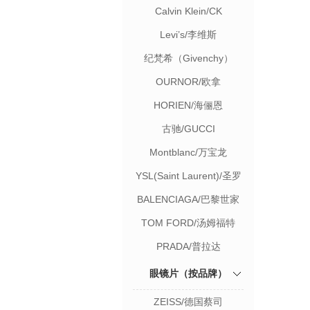
Calvin Klein/CK
Levi’s/李维斯
纪梵希（Givenchy）
OURNOR/欧拿
HORIEN/海俪恩
古驰/GUCCI
Montblanc/万宝龙
YSL(Saint Laurent)/圣罗
兰
BALENCIAGA/巴黎世家
TOM FORD/汤姆福特
PRADA/普拉达
眼镜片（按品牌）
ZEISS/德国蔡司