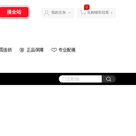
0
我的京东
去购物车结算