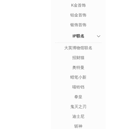
K金首饰
铂金首饰
银饰首饰
IP联名
大英博物馆联名
招财猫
奥特曼
蜡笔小新
喵铃铛
拳皇
鬼灭之刃
迪士尼
斩神