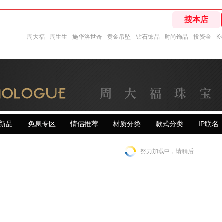
周大福
周生生
施华洛世奇
黄金吊坠
钻石饰品
时尚饰品
投资金
K
新品
免息专区
情侣推荐
材质分类
款式分类
IP联名
努力加载中，请稍后...