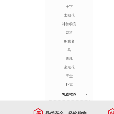
十字
太阳花
神兽萌宠
麻将
IP联名
马
玫瑰
鸢尾花
宝盒
扑克
礼赠推荐
品类齐全，轻松购物