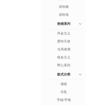
送给她
送给他
热销系列
拜金主义
爱特天使
当局者潮
链金主义
野心系列
款式分类
项链
吊坠
手链/手绳