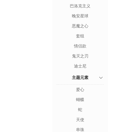
巴洛克主义
晚安星球
恶魔之心
套组
情侣款
鬼灭之刃
迪士尼
主题元素
爱心
蝴蝶
蛇
天使
串珠