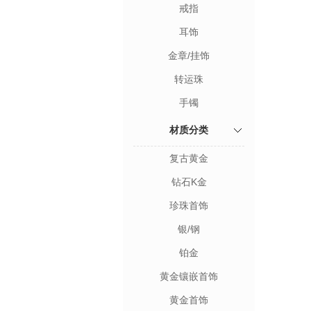
戒指
耳饰
金章/挂饰
转运珠
手镯
材质分类
复古黄金
钻石K金
珍珠首饰
银/钢
铂金
黄金镶嵌首饰
黄金首饰