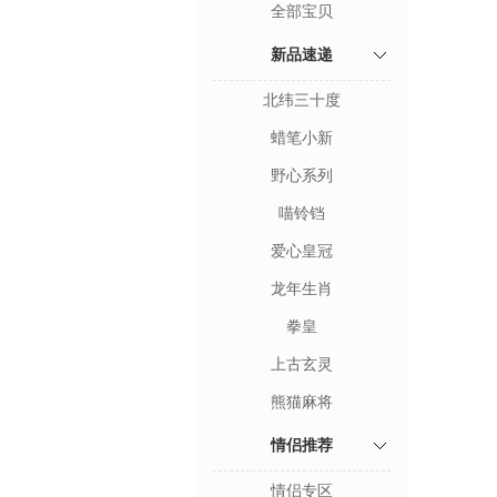
全部宝贝
新品速递
北纬三十度
蜡笔小新
野心系列
喵铃铛
爱心皇冠
龙年生肖
拳皇
上古玄灵
熊猫麻将
情侣推荐
情侣专区