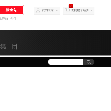
0
我的京东
去购物车结算
金饰品
银饰