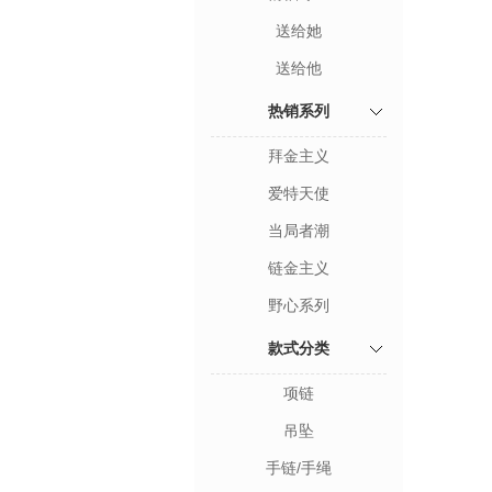
送给她
送给他
热销系列
拜金主义
爱特天使
当局者潮
链金主义
野心系列
款式分类
项链
吊坠
手链/手绳