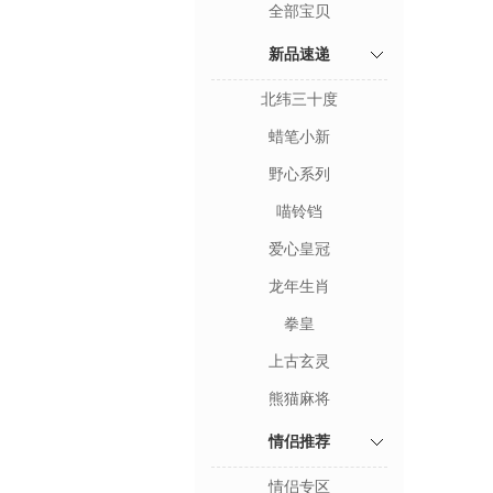
全部宝贝
新品速递
北纬三十度
蜡笔小新
野心系列
喵铃铛
爱心皇冠
龙年生肖
拳皇
上古玄灵
熊猫麻将
情侣推荐
情侣专区