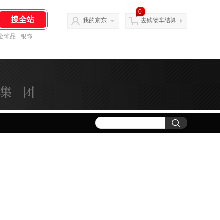
0
我的京东
去购物车结算
金饰品
银饰