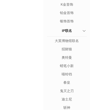
K金首饰
铂金首饰
银饰首饰
IP联名
大英博物馆联名
招财猫
奥特曼
蜡笔小新
喵铃铛
拳皇
鬼灭之刃
迪士尼
斩神