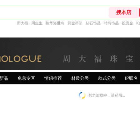
周大福
周生生
施华洛世奇
黄金吊坠
钻石饰品
时尚饰品
投资金
K
新品
免息专区
情侣推荐
材质分类
款式分类
IP联名
努力加载中，请稍后...