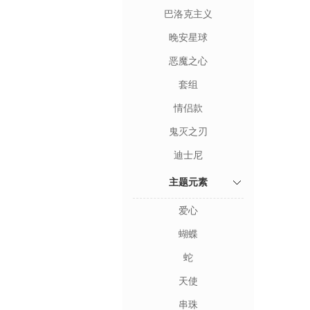
巴洛克主义
晚安星球
恶魔之心
套组
情侣款
鬼灭之刃
迪士尼
主题元素
爱心
蝴蝶
蛇
天使
串珠