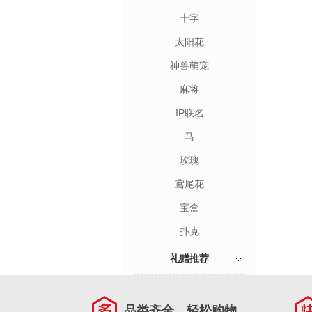
十字
太阳花
神兽萌宠
麻将
IP联名
马
玫瑰
鸢尾花
宝盒
扑克
礼赠推荐
品类齐全，轻松购物