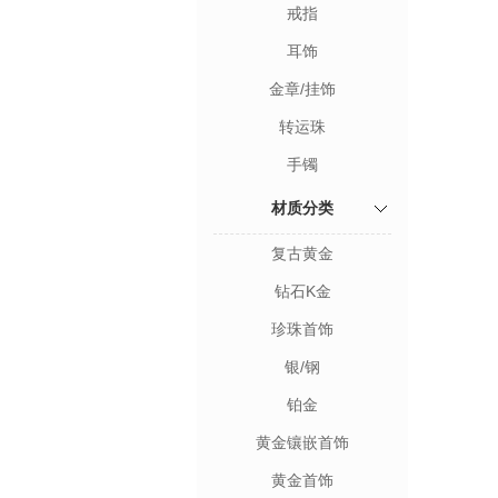
戒指
耳饰
金章/挂饰
转运珠
手镯
材质分类
复古黄金
钻石K金
珍珠首饰
银/钢
铂金
黄金镶嵌首饰
黄金首饰