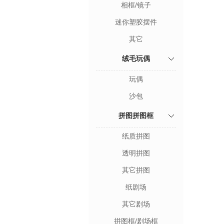
相框/镜子
迷你塑胶摆件
其它
绒毛玩偶
玩偶
沙包
拼图拼图框
纸质拼图
透明拼图
其它拼图
纸剧场
其它剧场
拼图框/剧场框