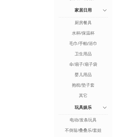
家居日用
厨房餐具
水杯/保温杯
毛巾/手帕/浴巾
卫生用品
伞/扇子/扇子袋
婴儿用品
抱枕/垫子套
其它
玩具娱乐
电动/发条玩具
不倒翁/叠叠乐/套娃