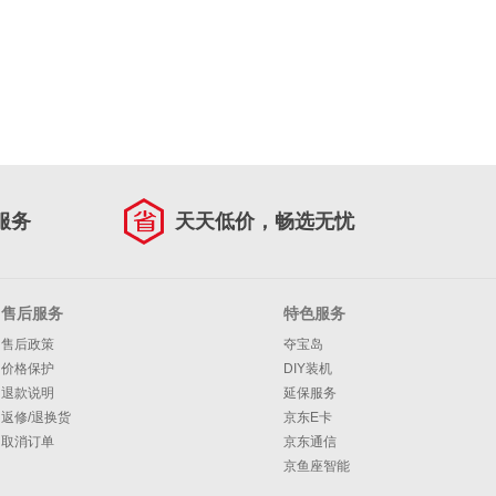
服务
天天低价，畅选无忧
售后服务
特色服务
售后政策
夺宝岛
价格保护
DIY装机
退款说明
延保服务
返修/退换货
京东E卡
取消订单
京东通信
京鱼座智能