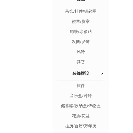
吊饰/挂件/钥匙圈
徽章/胸章
磁铁/冰箱贴
发圈/发饰
风铃
其它
装饰摆设
摆件
音乐盒/时钟
储蓄罐/收纳盒/饰物盒
花插/花盆
挂历/台历/万年历