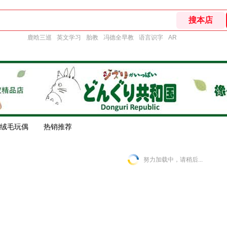
鹿晗三巡
英文学习
胎教
冯德全早教
语言识字
AR
绒毛玩偶
热销推荐
努力加载中，请稍后...