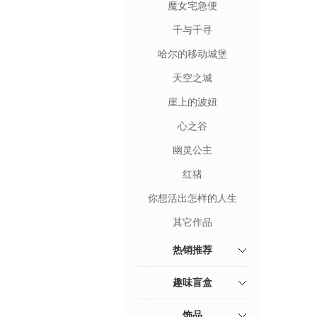
魔女宅急便
千与千寻
哈尔的移动城堡
天空之城
崖上的波妞
心之谷
幽灵公主
红猪
你想活出怎样的人生
其它作品
热销推荐
趣味盲盒
饰品