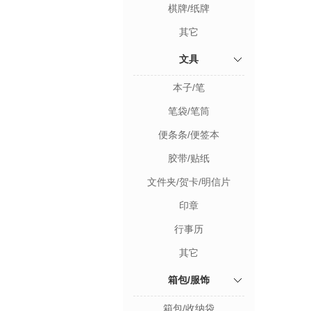
棋牌/纸牌
其它
文具
本子/笔
笔袋/笔筒
便条条/便签本
胶带/贴纸
文件夹/贺卡/明信片
印章
行事历
其它
箱包/服饰
箱包/收纳袋