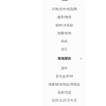
吊饰/挂件/钥匙圈
徽章/胸章
磁铁/冰箱贴
发圈/发饰
风铃
其它
装饰摆设
摆件
音乐盒/时钟
储蓄罐/收纳盒/饰物盒
花插/花盆
挂历/台历/万年历