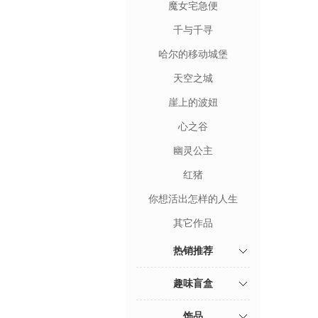
魔女宅急便
千与千寻
哈尔的移动城堡
天空之城
崖上的波妞
心之谷
幽灵公主
红猪
你想活出怎样的人生
其它作品
热销推荐
趣味盲盒
饰品