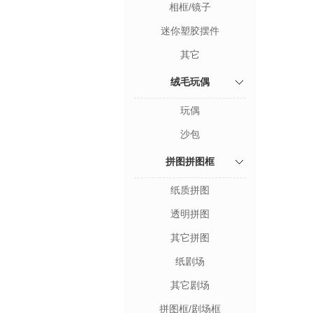
相框/镜子
迷你塑胶摆件
其它
绒毛玩偶
玩偶
沙包
拼图拼图框
纸质拼图
透明拼图
其它拼图
纸剧场
其它剧场
拼图框/剧场框