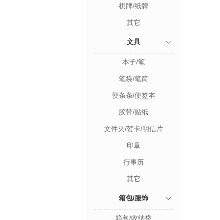
棋牌/纸牌
其它
文具
本子/笔
笔袋/笔筒
便条条/便签本
胶带/贴纸
文件夹/贺卡/明信片
印章
行事历
其它
箱包/服饰
箱包/收纳袋