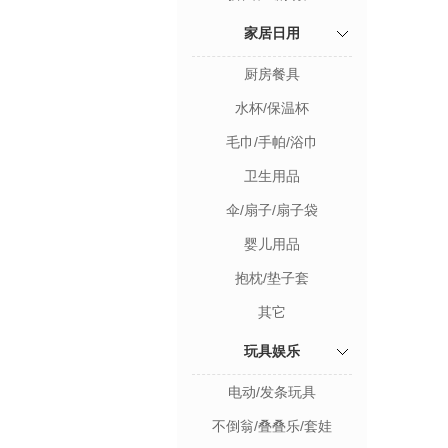
家居日用
厨房餐具
水杯/保温杯
毛巾/手帕/浴巾
卫生用品
伞/扇子/扇子袋
婴儿用品
抱枕/垫子套
其它
玩具娱乐
电动/发条玩具
不倒翁/叠叠乐/套娃