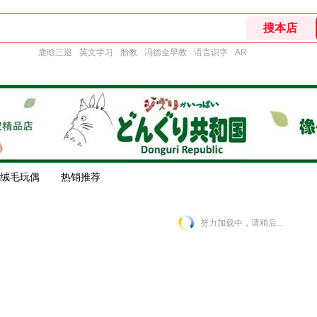
鹿晗三巡
英文学习
胎教
冯德全早教
语言识字
AR
绒毛玩偶
热销推荐
努力加载中，请稍后...