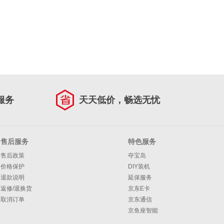
服务
天天低价，畅选无忧
售后服务
特色服务
售后政策
夺宝岛
价格保护
DIY装机
退款说明
延保服务
返修/退换货
京东E卡
取消订单
京东通信
京鱼座智能