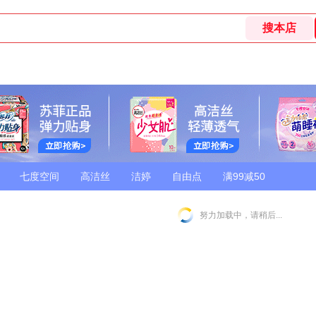
七度空间
高洁丝
洁婷
自由点
满99减50
努力加载中，请稍后...