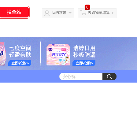
0
我的京东
去购物车结算