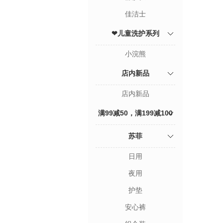
佳洁士
❤儿童洗护系列
小浣熊
店内新品
店内新品
满99减50，满199减100
专区
苏菲
日用
夜用
护垫
安心裤