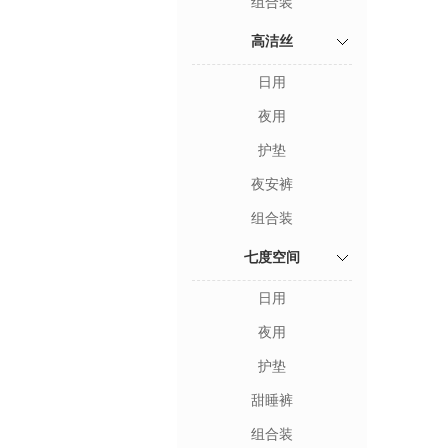
组合装
高洁丝
日用
夜用
护垫
夜安裤
组合装
七度空间
日用
夜用
护垫
甜睡裤
组合装