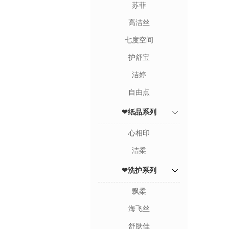
苏菲
高洁丝
七度空间
护舒宝
洁婷
自由点
❤纸品系列
心相印
洁柔
❤洗护系列
飘柔
海飞丝
舒肤佳