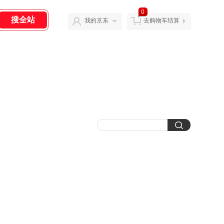
0
我的京东
去购物车结算