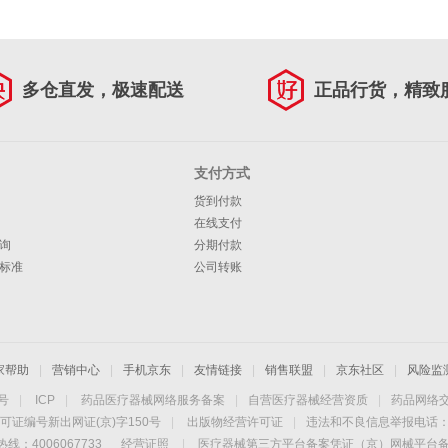
多仓直发，极速配送
正品行货，精致
支付方式
货到付款
在线支付
询
分期付款
标准
公司转账
家帮助
|
营销中心
|
手机京东
|
友情链接
|
销售联盟
|
京东社区
|
风险监
4号
|
ICP
|
药品医疗器械网络服务备案
|
自营医疗器械经营资质
|
药品网络
可证编号新出网证(京)字150号
|
出版物经营许可证
|
违法和不良信息举报电话：40
线：4006067733
经营证照
|
医疗器械第三方平台备案凭证（京）网械平台备字（