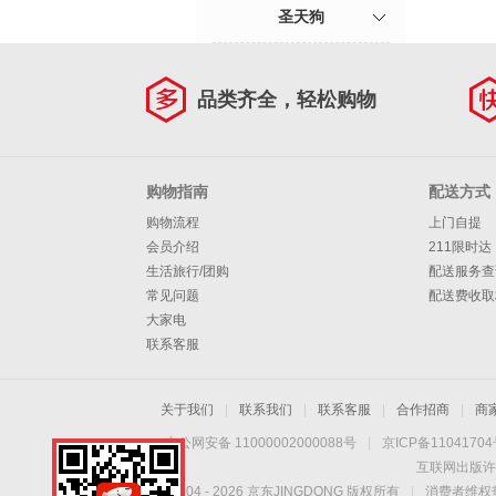
圣天狗
品类齐全，轻松购物
购物指南
配送方式
购物流程
上门自提
会员介绍
211限时达
生活旅行/团购
配送服务查
常见问题
配送费收取
大家电
联系客服
关于我们
|
联系我们
|
联系客服
|
合作招商
|
商
京公网安备 11000002000088号
|
京ICP备1104170
互联网出版许
Copyright © 2004 -
2026
京东JINGDONG 版权所有
|
消费者维权热