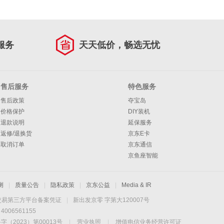
服务
天天低价，畅选无忧
售后服务
特色服务
售后政策
夺宝岛
价格保护
DIY装机
退款说明
延保服务
返修/退换货
京东E卡
取消订单
京东通信
京鱼座智能
测
|
质量公告
|
隐私政策
|
京东公益
|
Media & IR
交易第三方平台备案凭证
|
新出发京零 字第大120007号
06561155
2023）第00013号
|
营业执照
|
增值电信业务经营许可证