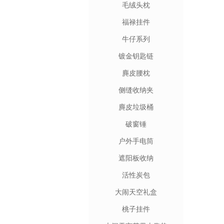
毛绒头枕
福禄挂件
牛仔系列
镀金钥匙链
麂皮腰枕
侧缝收纳夹
麂皮垃圾桶
破窗锤
户外手电筒
遮阳板收纳
活性炭包
大闹天空礼盒
桃子挂件