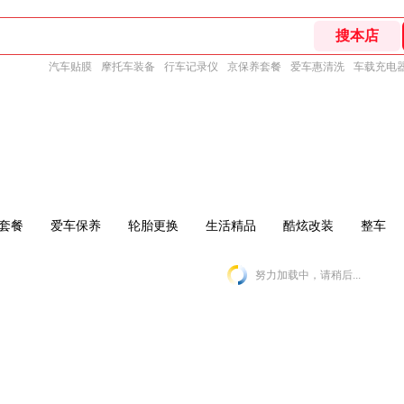
汽车贴膜
摩托车装备
行车记录仪
京保养套餐
爱车惠清洗
车载充电
套餐
爱车保养
轮胎更换
生活精品
酷炫改装
整车
努力加载中，请稍后...