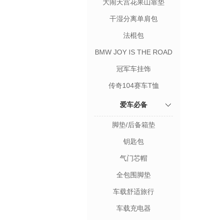
大闹天宫花果山靠垫
干湿分离单肩包
法棍包
BMW JOY IS THE ROAD
短袖T恤
冠军车挂饰
传奇104赛车T恤
爱车必备
脚垫/后备箱垫
钥匙包
气门芯帽
全包围脚垫
车载舒适旅行
车载充电器