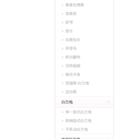
斯泰伦博斯
加第安
驴湾
里什
比斯拉尔
拜登马
科尔蒙特
沃特福德
格伦卡洛
范瑞斯-白兰地
迈尔斯
白兰地
单一壶式白兰地
双铜壶式白兰地
干邑法白兰地