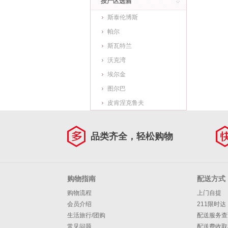
按产区选酒
斯泰伦博斯
帕尔
斯瓦特兰
沃克湾
埃尔金
图尔巴
皮肯涅克鲁夫
品类齐全，轻松购物
购物指南
配送方式
购物流程
上门自提
会员介绍
211限时达
生活旅行/团购
配送服务查
常见问题
配送费收取