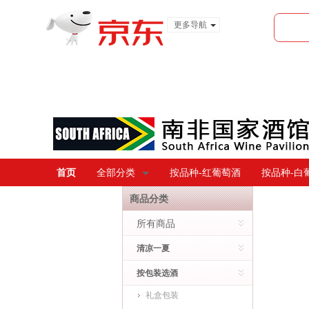
更多导航
服装城
食品
金融
首页
全部分类
按品种-红葡萄酒
按品种-白
商品分类
所有商品
清凉一夏
按包装选酒
礼盒包装