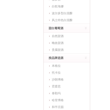
白歌海娜
波尔多型白混酿
风土特色白混酿
甜白葡萄酒
自然甜酒
晚收甜酒
贵腐甜酒
按品牌选酒
本格拉
托卡拉
沙朗博格
霓爱思
泰勒玛
哈登博格
和平庄园