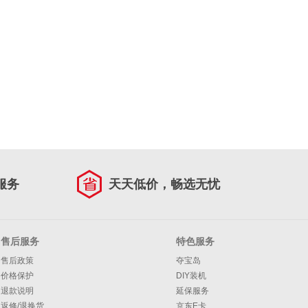
服务
天天低价，畅选无忧
售后服务
特色服务
售后政策
夺宝岛
价格保护
DIY装机
退款说明
延保服务
返修/退换货
京东E卡