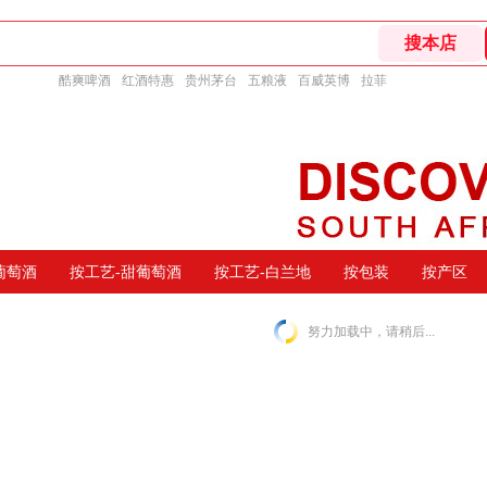
酷爽啤酒
红酒特惠
贵州茅台
五粮液
百威英博
拉菲
葡萄酒
按工艺-甜葡萄酒
按工艺-白兰地
按包装
按产区
努力加载中，请稍后...