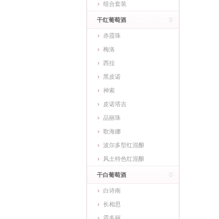
组合套装
干红葡萄酒
赤霞珠
梅洛
西拉
黑皮诺
神索
皮诺塔吉
品丽珠
歌海娜
波尔多型红混酿
风土特色红混酿
干白葡萄酒
白诗南
长相思
霞多丽