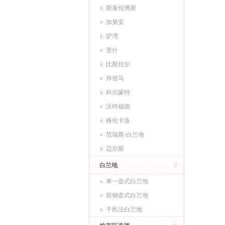
斯泰伦博斯
加第安
驴湾
里什
比斯拉尔
拜登马
科尔蒙特
沃特福德
格伦卡洛
范瑞斯-白兰地
迈尔斯
白兰地
单一壶式白兰地
双铜壶式白兰地
干邑法白兰地