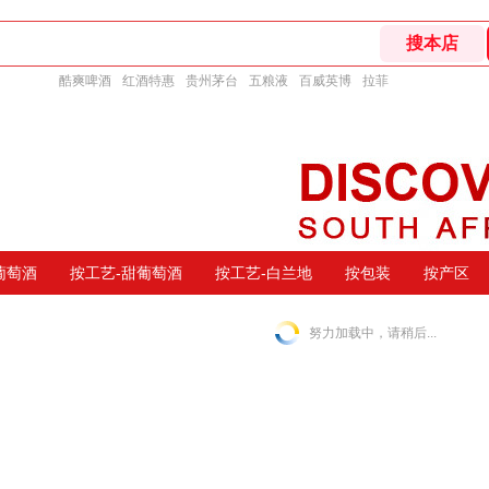
酷爽啤酒
红酒特惠
贵州茅台
五粮液
百威英博
拉菲
葡萄酒
按工艺-甜葡萄酒
按工艺-白兰地
按包装
按产区
努力加载中，请稍后...