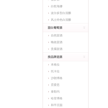
白歌海娜
波尔多型白混酿
风土特色白混酿
甜白葡萄酒
自然甜酒
晚收甜酒
贵腐甜酒
按品牌选酒
本格拉
托卡拉
沙朗博格
霓爱思
泰勒玛
哈登博格
和平庄园