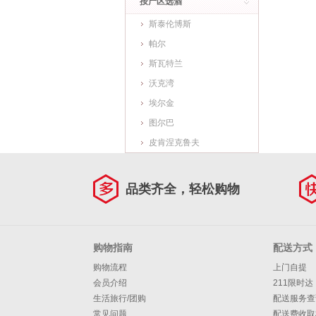
按产区选酒
斯泰伦博斯
帕尔
斯瓦特兰
沃克湾
埃尔金
图尔巴
皮肯涅克鲁夫
品类齐全，轻松购物
购物指南
配送方式
购物流程
上门自提
会员介绍
211限时达
生活旅行/团购
配送服务查
常见问题
配送费收取