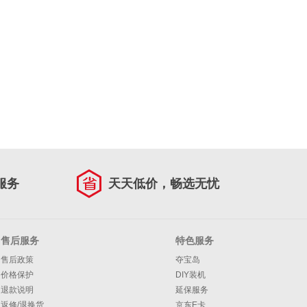
服务
天天低价，畅选无忧
售后服务
特色服务
售后政策
夺宝岛
价格保护
DIY装机
退款说明
延保服务
返修/退换货
京东E卡