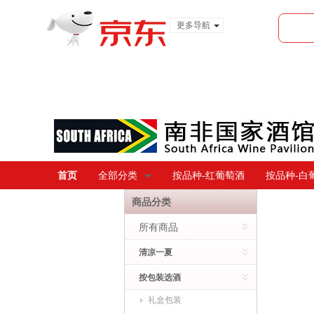
更多导航
服装城
食品
金融
首页
全部分类
按品种-红葡萄酒
按品种-白
商品分类
所有商品
清凉一夏
按包装选酒
礼盒包装