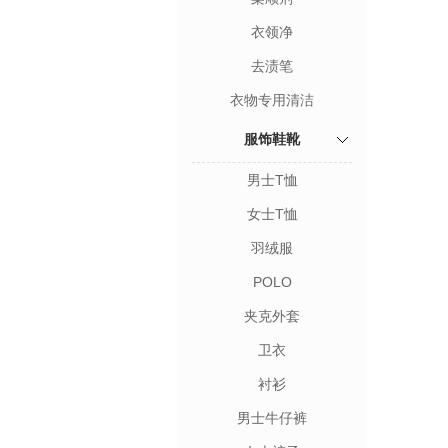
衣领净
去渍笔
衣物专用清洁
服饰鞋靴
男士T恤
女士T恤
羽绒服
POLO
夹克外套
卫衣
衬衫
男士牛仔裤