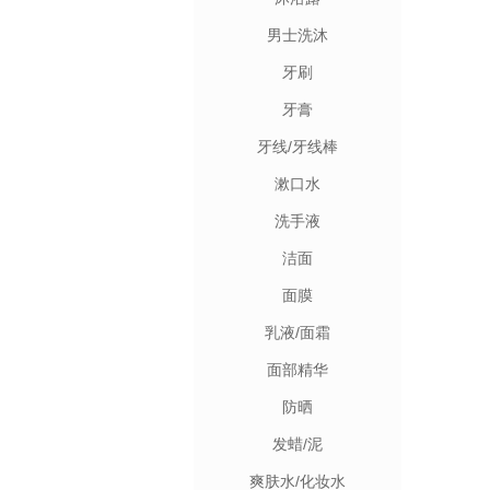
男士洗沐
牙刷
牙膏
牙线/牙线棒
漱口水
洗手液
洁面
面膜
乳液/面霜
面部精华
防晒
发蜡/泥
爽肤水/化妆水