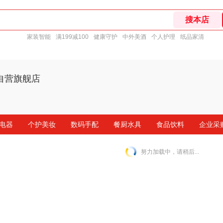
家装智能
满199减100
健康守护
中外美酒
个人护理
纸品家清
自营旗舰店
电器
个护美妆
数码手配
餐厨水具
食品饮料
企业采
努力加载中，请稍后...