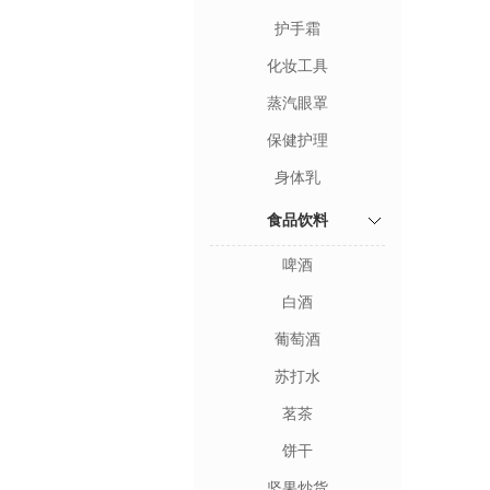
护手霜
化妆工具
蒸汽眼罩
保健护理
身体乳
食品饮料
啤酒
白酒
葡萄酒
苏打水
茗茶
饼干
坚果炒货