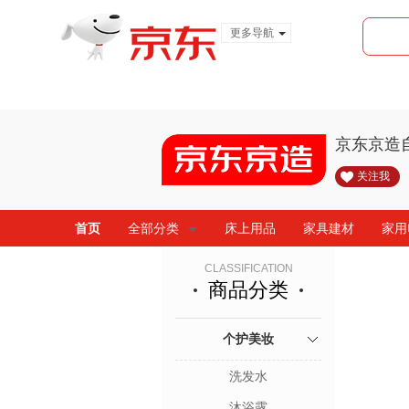
更多导航
服装城
食品
金融
京东京造
关注我
首页
全部分类
床上用品
家具建材
家用
CLASSIFICATION
商品分类
个护美妆
洗发水
沐浴露