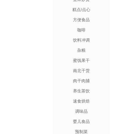
糕点/点心
方便食品
咖啡
饮料冲调
杂粮
蜜饯果干
南北干货
肉干肉脯
养生茶饮
速食烘焙
调味品
婴儿食品
预制菜