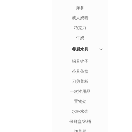
海参
成人奶粉
巧克力
牛奶
餐厨水具
锅具铲子
茶具茶盘
刀剪菜板
一次性用品
置物架
水杯水壶
保鲜盒/米桶
切菜器