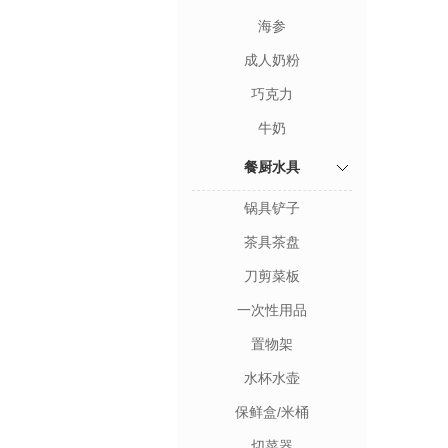
海参
成人奶粉
巧克力
牛奶
餐厨水具
锅具铲子
茶具茶盘
刀剪菜板
一次性用品
置物架
水杯水壶
保鲜盒/米桶
切菜器