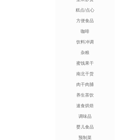
糕点/点心
方便食品
咖啡
饮料冲调
杂粮
蜜饯果干
南北干货
肉干肉脯
养生茶饮
速食烘焙
调味品
婴儿食品
预制菜