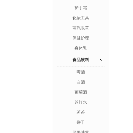
护手霜
化妆工具
蒸汽眼罩
保健护理
身体乳
食品饮料
啤酒
白酒
葡萄酒
苏打水
茗茶
饼干
坚果炒货