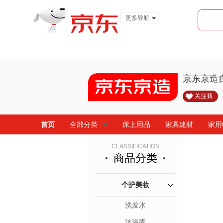
更多导航
服装城
食品
金融
京东京造
关注我
首页
全部分类
床上用品
家具建材
家用
CLASSIFICATION
商品分类
个护美妆
洗发水
沐浴露