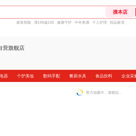
家装智能
满199减100
健康守护
中外美酒
个人护理
纸品家清
自营旗舰店
电器
个护美妆
数码手配
餐厨水具
食品饮料
企业采
努力加载中，请稍后...