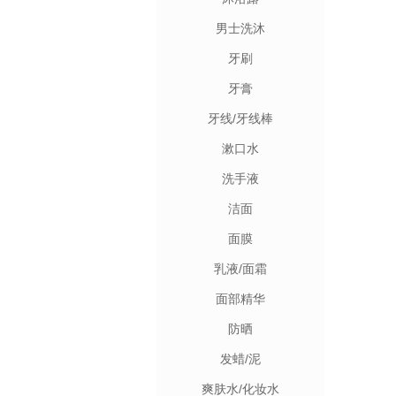
男士洗沐
牙刷
牙膏
牙线/牙线棒
漱口水
洗手液
洁面
面膜
乳液/面霜
面部精华
防晒
发蜡/泥
爽肤水/化妆水