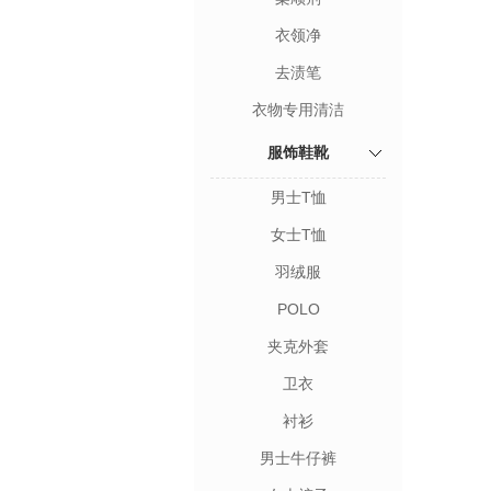
衣领净
去渍笔
衣物专用清洁
服饰鞋靴
男士T恤
女士T恤
羽绒服
POLO
夹克外套
卫衣
衬衫
男士牛仔裤