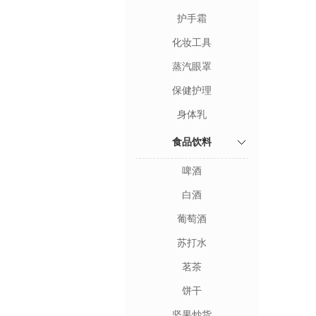
护手霜
化妆工具
蒸汽眼罩
保健护理
身体乳
食品饮料
啤酒
白酒
葡萄酒
苏打水
茗茶
饼干
坚果炒货