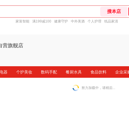
家装智能
满199减100
健康守护
中外美酒
个人护理
纸品家清
自营旗舰店
电器
个护美妆
数码手配
餐厨水具
食品饮料
企业采
努力加载中，请稍后...