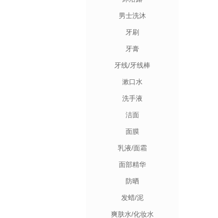
男士洗沐
牙刷
牙膏
牙线/牙线棒
漱口水
洗手液
洁面
面膜
乳液/面霜
面部精华
防晒
发蜡/泥
爽肤水/化妆水