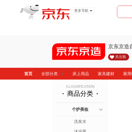
更多导航
服装城
食品
金融
京东京造
关注我
首页
全部分类
床上用品
家具建材
家用
CLASSIFICATION
商品分类
个护美妆
洗发水
沐浴露