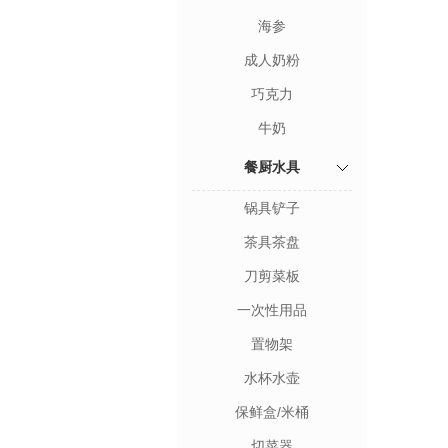
海参
成人奶粉
巧克力
牛奶
餐厨水具
锅具铲子
茶具茶盘
刀剪菜板
一次性用品
置物架
水杯水壶
保鲜盒/米桶
切菜器