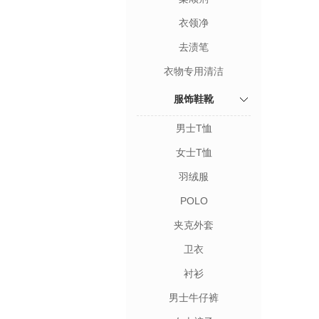
衣领净
去渍笔
衣物专用清洁
服饰鞋靴
男士T恤
女士T恤
羽绒服
POLO
夹克外套
卫衣
衬衫
男士牛仔裤