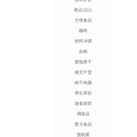
糕点/点心
方便食品
咖啡
饮料冲调
杂粮
蜜饯果干
南北干货
肉干肉脯
养生茶饮
速食烘焙
调味品
婴儿食品
预制菜