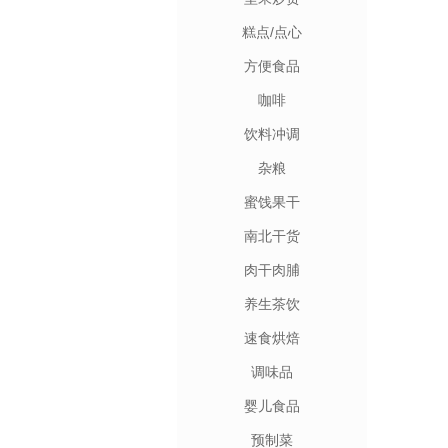
糕点/点心
方便食品
咖啡
饮料冲调
杂粮
蜜饯果干
南北干货
肉干肉脯
养生茶饮
速食烘焙
调味品
婴儿食品
预制菜