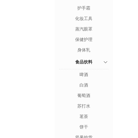
护手霜
化妆工具
蒸汽眼罩
保健护理
身体乳
食品饮料
啤酒
白酒
葡萄酒
苏打水
茗茶
饼干
坚果炒货