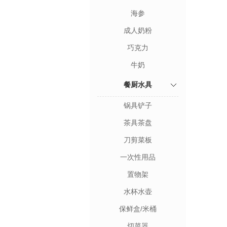
海参
成人奶粉
巧克力
牛奶
餐厨水具
锅具铲子
茶具茶盘
刀剪菜板
一次性用品
置物架
水杯水壶
保鲜盒/米桶
切菜器