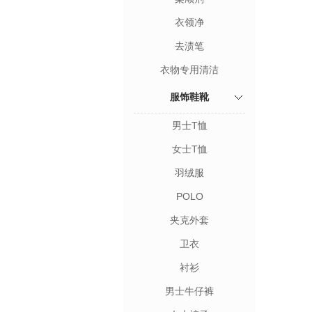
衣领净
去渍笔
衣物专用清洁
服饰鞋靴
男士T恤
女士T恤
羽绒服
POLO
夹克外套
卫衣
衬衫
男士牛仔裤