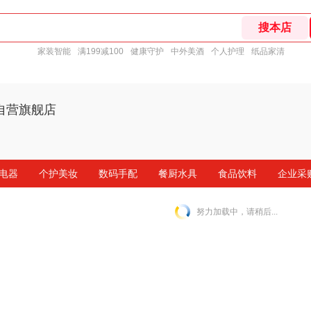
家装智能
满199减100
健康守护
中外美酒
个人护理
纸品家清
自营旗舰店
电器
个护美妆
数码手配
餐厨水具
食品饮料
企业采
努力加载中，请稍后...