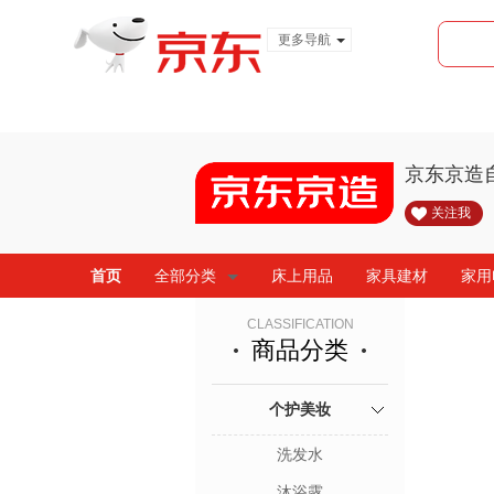
更多导航
服装城
食品
金融
京东京造
关注我
首页
全部分类
床上用品
家具建材
家用
CLASSIFICATION
商品分类
个护美妆
洗发水
沐浴露