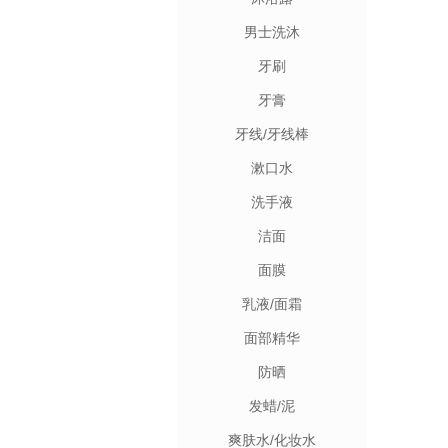
男士洗沐
牙刷
牙膏
牙线/牙线棒
漱口水
洗手液
洁面
面膜
乳液/面霜
面部精华
防晒
发蜡/泥
爽肤水/化妆水