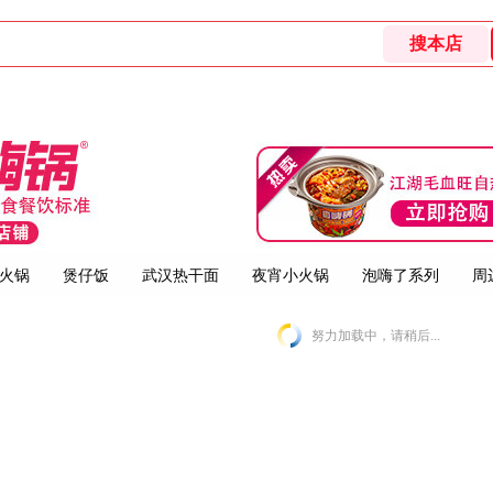
火锅
煲仔饭
武汉热干面
夜宵小火锅
泡嗨了系列
周
努力加载中，请稍后...