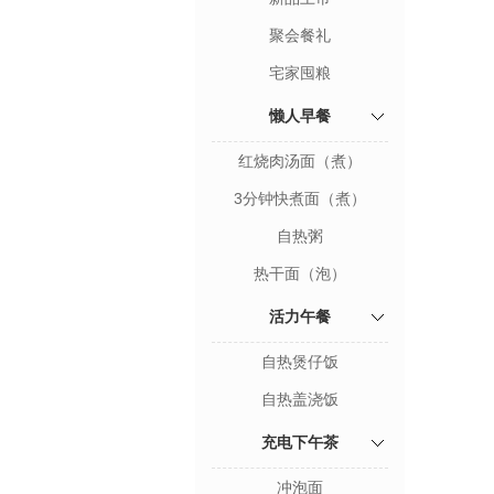
聚会餐礼
宅家囤粮
懒人早餐
红烧肉汤面（煮）
3分钟快煮面（煮）
自热粥
热干面（泡）
活力午餐
自热煲仔饭
自热盖浇饭
充电下午茶
冲泡面