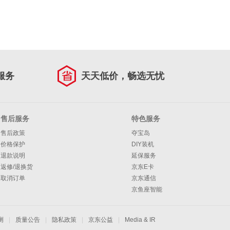
服务
天天低价，畅选无忧
售后服务
特色服务
售后政策
夺宝岛
价格保护
DIY装机
退款说明
延保服务
返修/退换货
京东E卡
取消订单
京东通信
京鱼座智能
测
|
质量公告
|
隐私政策
|
京东公益
|
Media & IR