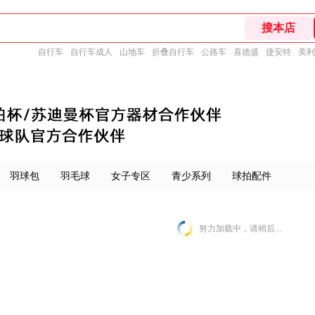
自行车
自行车成人
山地车
折叠自行车
公路车
喜德盛
捷安特
美利
羽球包
羽毛球
女子专区
青少系列
球拍配件
努力加载中，请稍后...