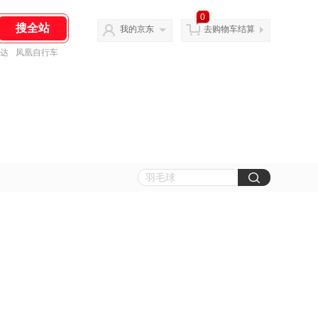
0
我的京东
去购物车结算
达
凤凰自行车