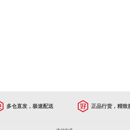
多仓直发，极速配送
正品行货，精致