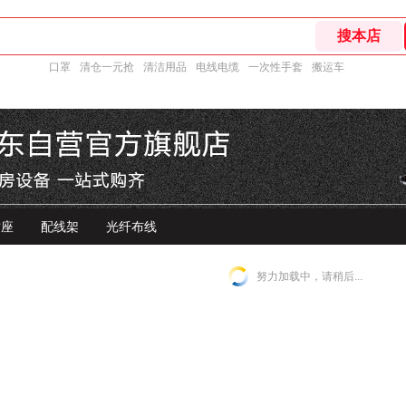
口罩
清仓一元抢
清洁用品
电线电缆
一次性手套
搬运车
插座
配线架
光纤布线
努力加载中，请稍后...