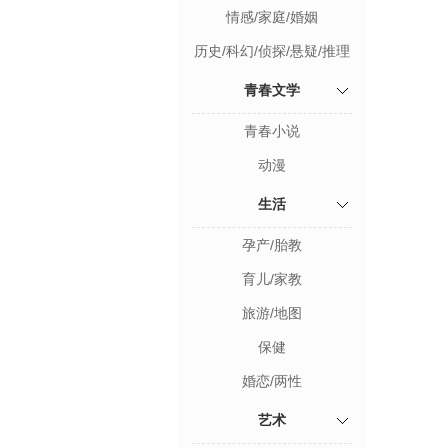
情感/家庭/婚姻
历史/科幻/侦探/悬疑/推理
青春文学
青春小说
动漫
生活
孕产/胎教
育儿/家教
旅游/地图
保健
婚恋/两性
艺术