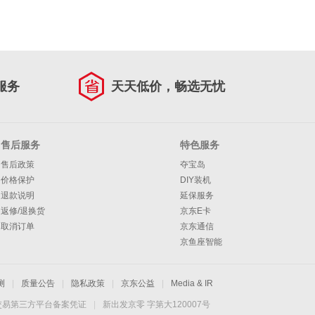
服务
天天低价，畅选无忧
售后服务
特色服务
售后政策
夺宝岛
价格保护
DIY装机
退款说明
延保服务
返修/退换货
京东E卡
取消订单
京东通信
京鱼座智能
测
|
质量公告
|
隐私政策
|
京东公益
|
Media & IR
交易第三方平台备案凭证
|
新出发京零 字第大120007号