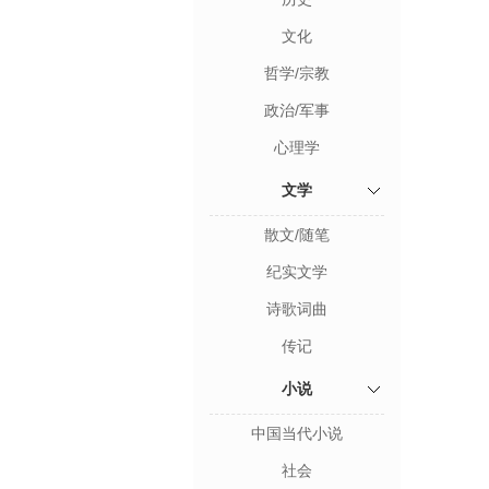
文化
哲学/宗教
政治/军事
心理学
文学
散文/随笔
纪实文学
诗歌词曲
传记
小说
中国当代小说
社会