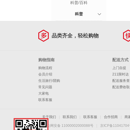
科普/百科
科普
品类齐全，轻松购物
购物指南
配送方式
购物流程
上门自提
会员介绍
211限时达
生活旅行/团购
配送服务查
常见问题
配送费收取
大家电
联系客服
关于我们
|
联系我们
|
联系客服
|
合作招商
|
商
京公网安备 11000002000088号
|
京ICP备1104170