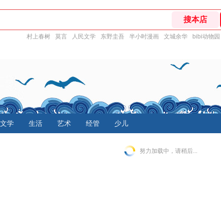
村上春树
莫言
人民文学
东野圭吾
半小时漫画
文城余华
bibi动物园
文学
生活
艺术
经管
少儿
努力加载中，请稍后...