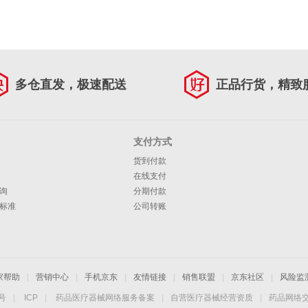
多仓直发，极速配送
正品行货，精致
支付方式
货到付款
在线支付
询
分期付款
标准
公司转账
家帮助
|
营销中心
|
手机京东
|
友情链接
|
销售联盟
|
京东社区
|
风险监
4号
|
ICP
|
药品医疗器械网络服务备案
|
自营医疗器械经营资质
|
药品网络