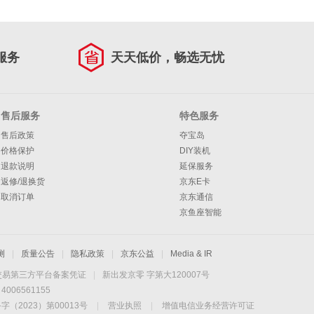
服务
天天低价，畅选无忧
售后服务
特色服务
售后政策
夺宝岛
价格保护
DIY装机
退款说明
延保服务
返修/退换货
京东E卡
取消订单
京东通信
京鱼座智能
测
|
质量公告
|
隐私政策
|
京东公益
|
Media & IR
交易第三方平台备案凭证
|
新出发京零 字第大120007号
06561155
2023）第00013号
|
营业执照
|
增值电信业务经营许可证