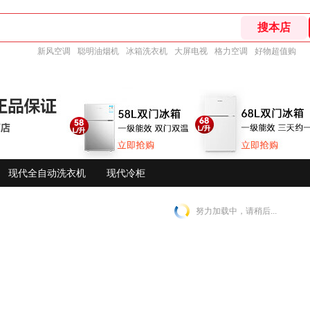
新风空调
聪明油烟机
冰箱洗衣机
大屏电视
格力空调
好物超值购
现代全自动洗衣机
现代冷柜
努力加载中，请稍后...