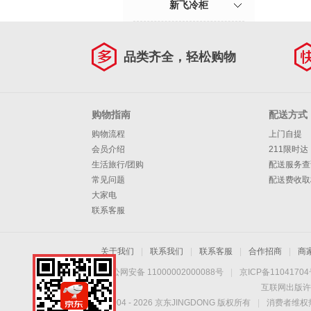
新飞冷柜
品类齐全，轻松购物
购物指南
配送方式
购物流程
上门自提
会员介绍
211限时达
生活旅行/团购
配送服务查
常见问题
配送费收取
大家电
联系客服
关于我们
|
联系我们
|
联系客服
|
合作招商
|
商
京公网安备 11000002000088号
|
京ICP备1104170
互联网出版许
Copyright © 2004 -
2026
京东JINGDONG 版权所有
|
消费者维权热