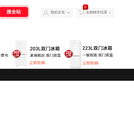
0
我的京东
去购物车结算