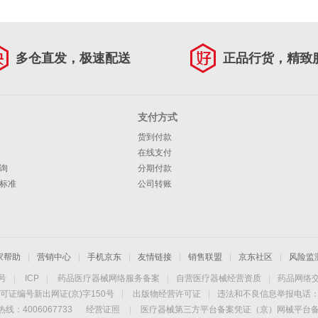
多仓直发，极速配送
正品行货，精致
支付方式
货到付款
在线支付
询
分期付款
标准
公司转账
家帮助
|
营销中心
|
手机京东
|
友情链接
|
销售联盟
|
京东社区
|
风险监
4号
|
ICP
|
药品医疗器械网络服务备案
|
自营医疗器械经营资质
|
药品网络
可证编号新出网证(京)字150号
|
出版物经营许可证
|
违法和不良信息举报电话：40
线：4006067733
经营证照
|
医疗器械第三方平台备案凭证（京）网械平台备字（