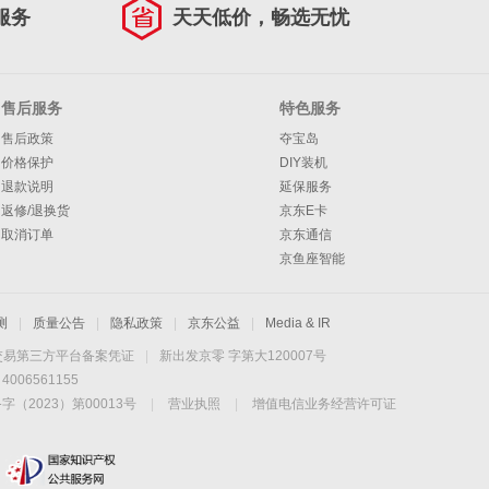
服务
天天低价，畅选无忧
售后服务
特色服务
售后政策
夺宝岛
价格保护
DIY装机
退款说明
延保服务
返修/退换货
京东E卡
取消订单
京东通信
京鱼座智能
测
|
质量公告
|
隐私政策
|
京东公益
|
Media & IR
交易第三方平台备案凭证
|
新出发京零 字第大120007号
06561155
2023）第00013号
|
营业执照
|
增值电信业务经营许可证