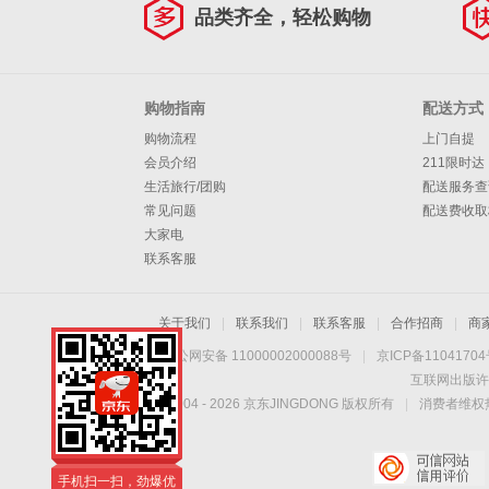
品类齐全，轻松购物
购物指南
配送方式
购物流程
上门自提
会员介绍
211限时达
生活旅行/团购
配送服务查
常见问题
配送费收取
大家电
联系客服
关于我们
|
联系我们
|
联系客服
|
合作招商
|
商
京公网安备 11000002000088号
|
京ICP备1104170
互联网出版许
Copyright © 2004 -
2026
京东JINGDONG 版权所有
|
消费者维权热
手机扫一扫，劲爆优
惠触手可得！
手机扫一扫，劲爆优