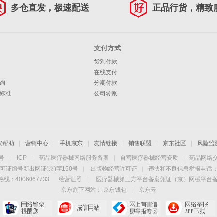
多仓直发，极速配送
正品行货，精致
支付方式
货到付款
在线支付
询
分期付款
标准
公司转账
家帮助
|
营销中心
|
手机京东
|
友情链接
|
销售联盟
|
京东社区
|
风险监
4号
|
ICP
|
药品医疗器械网络服务备案
|
自营医疗器械经营资质
|
药品网络
可证编号新出网证(京)字150号
|
出版物经营许可证
|
违法和不良信息举报电话：40
线：4006067733
经营证照
|
医疗器械第三方平台备案凭证（京）网械平台备字（
京东旗下网站：
京东钱包
|
京东云