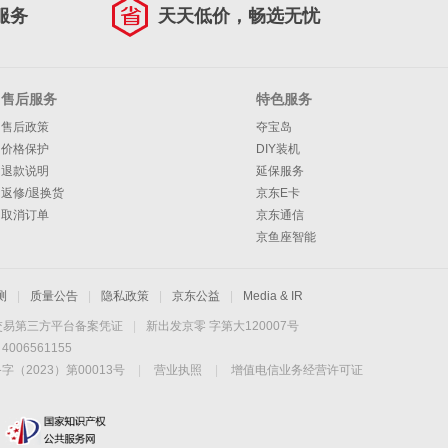
服务
天天低价，畅选无忧
售后服务
特色服务
售后政策
夺宝岛
价格保护
DIY装机
退款说明
延保服务
返修/退换货
京东E卡
取消订单
京东通信
京鱼座智能
测
|
质量公告
|
隐私政策
|
京东公益
|
Media & IR
交易第三方平台备案凭证
|
新出发京零 字第大120007号
06561155
2023）第00013号
|
营业执照
|
增值电信业务经营许可证