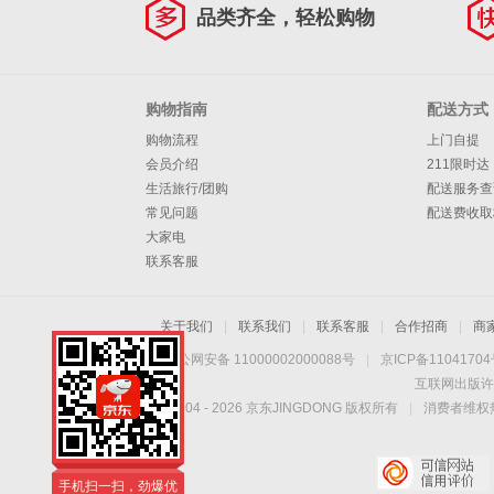
品类齐全，轻松购物
购物指南
配送方式
购物流程
上门自提
会员介绍
211限时达
生活旅行/团购
配送服务查
常见问题
配送费收取
大家电
联系客服
关于我们
|
联系我们
|
联系客服
|
合作招商
|
商
京公网安备 11000002000088号
|
京ICP备1104170
互联网出版许
Copyright © 2004 -
2026
京东JINGDONG 版权所有
|
消费者维权热
手机扫一扫，劲爆优
惠触手可得！
手机扫一扫，劲爆优