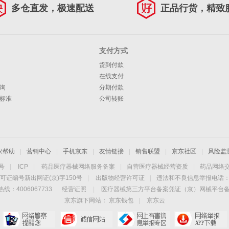
多仓直发，极速配送
正品行货，精致
支付方式
货到付款
在线支付
询
分期付款
标准
公司转账
家帮助
|
营销中心
|
手机京东
|
友情链接
|
销售联盟
|
京东社区
|
风险监
4号
|
ICP
|
药品医疗器械网络服务备案
|
自营医疗器械经营资质
|
药品网络
可证编号新出网证(京)字150号
|
出版物经营许可证
|
违法和不良信息举报电话：40
线：4006067733
经营证照
|
医疗器械第三方平台备案凭证（京）网械平台备字（
京东旗下网站：
京东钱包
|
京东云