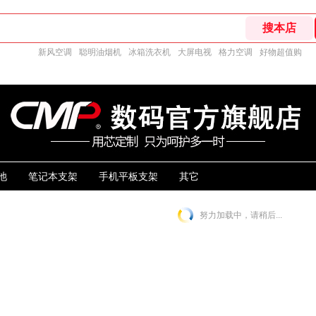
新风空调
聪明油烟机
冰箱洗衣机
大屏电视
格力空调
好物超值购
池
笔记本支架
手机平板支架
其它
努力加载中，请稍后...