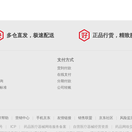
多仓直发，极速配送
正品行货，精致
支付方式
货到付款
在线支付
询
分期付款
标准
公司转账
家帮助
|
营销中心
|
手机京东
|
友情链接
|
销售联盟
|
京东社区
|
风险监
4号
|
ICP
|
药品医疗器械网络服务备案
|
自营医疗器械经营资质
|
药品网络