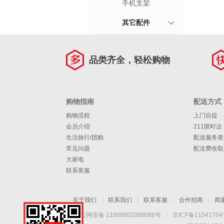
手机支架
其它配件
品类齐全，轻松购物
购物指南
配送方式
购物流程
上门自提
会员介绍
211限时达
生活旅行/团购
配送服务查
常见问题
配送费收取
大家电
联系客服
关于我们
|
联系我们
|
联系客服
|
合作招商
|
商
京公网安备 11000002000088号
|
京ICP备1104170