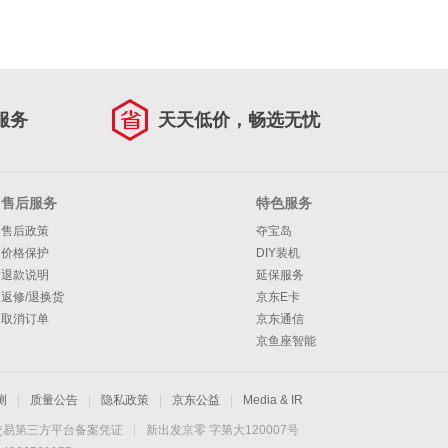
服务
天天低价，畅选无忧
售后服务
特色服务
售后政策
夺宝岛
价格保护
DIY装机
退款说明
延保服务
返修/退换货
京东E卡
取消订单
京东通信
京鱼座智能
测
|
质量公告
|
隐私政策
|
京东公益
|
Media & IR
交易第三方平台备案凭证
|
新出发京零 字第大120007号