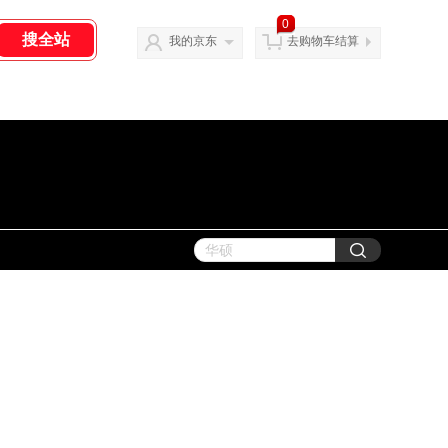
0
我的京东
去购物车结算