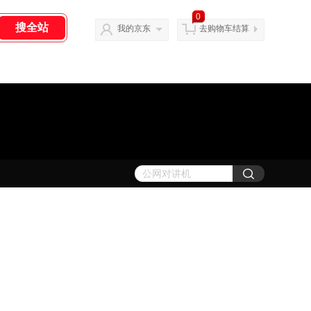
0
我的京东
去购物车结算