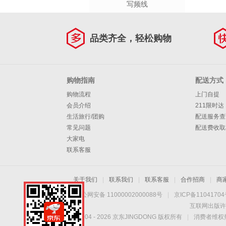
写频线
品类齐全，轻松购物
购物指南
配送方式
购物流程
上门自提
会员介绍
211限时达
生活旅行/团购
配送服务查
常见问题
配送费收取
大家电
联系客服
关于我们
|
联系我们
|
联系客服
|
合作招商
|
商
京公网安备 11000002000088号
|
京ICP备1104170
互联网出版许
Copyright © 2004 -
2026
京东JINGDONG 版权所有
|
消费者维权热