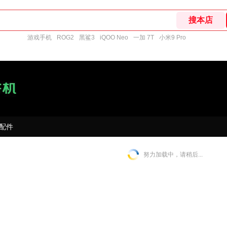
游戏手机
ROG2
黑鲨3
iQOO Neo
一加 7T
小米9 Pro
配件
努力加载中，请稍后...