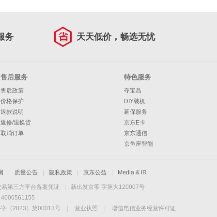
服务
天天低价，畅选无忧
售后服务
特色服务
售后政策
夺宝岛
价格保护
DIY装机
退款说明
延保服务
返修/退换货
京东E卡
取消订单
京东通信
京鱼座智能
测
|
质量公告
|
隐私政策
|
京东公益
|
Media & IR
交易第三方平台备案凭证
|
新出发京零 字第大120007号
06561155
2023）第00013号
|
营业执照
|
增值电信业务经营许可证