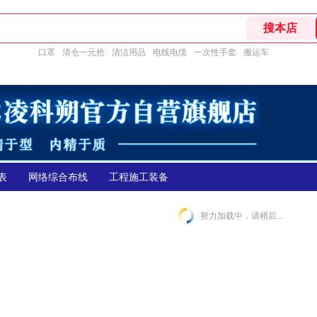
口罩
清仓一元抢
清洁用品
电线电缆
一次性手套
搬运车
表
网络综合布线
工程施工装备
努力加载中，请稍后...