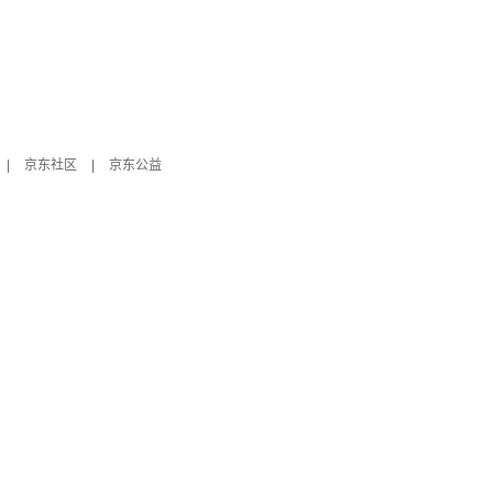
|
京东社区
|
京东公益