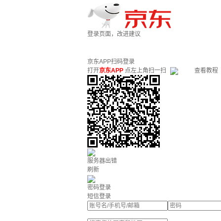
登录页面，改进建议
京东APP扫码登录
打开
京东APP
点左上角扫一扫
查看教程
服务器出错
刷新
密码登录
短信登录