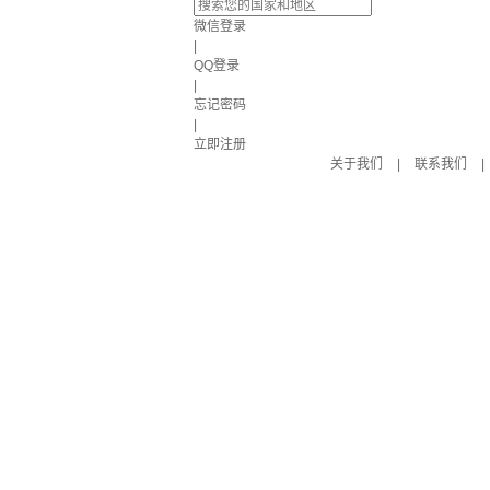
微信登录
|
QQ登录
|
忘记密码
|
立即注册
关于我们
|
联系我们
|