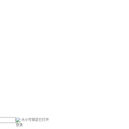
大小写锁定已打开
登录