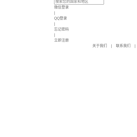
微信登录
|
QQ登录
|
忘记密码
|
立即注册
关于我们
|
联系我们
|