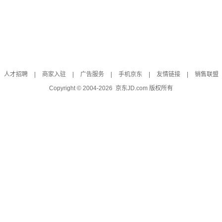
人才招聘
|
商家入驻
|
广告服务
|
手机京东
|
友情链接
|
销售联盟
Copyright © 2004-
2026
京东JD.com 版权所有