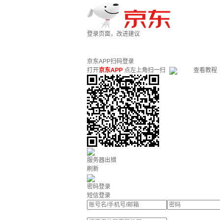
登录页面，改进建议
京东APP扫码登录
打开
京东APP
点左上角扫一扫
查看教程
服务器出错
刷新
密码登录
短信登录