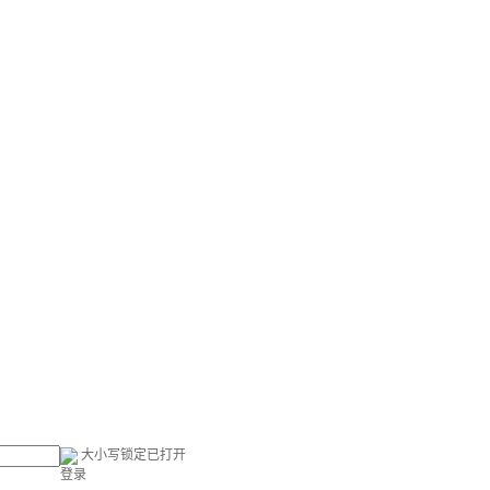
大小写锁定已打开
登录