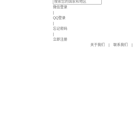
微信登录
|
QQ登录
|
忘记密码
|
立即注册
关于我们
|
联系我们
|