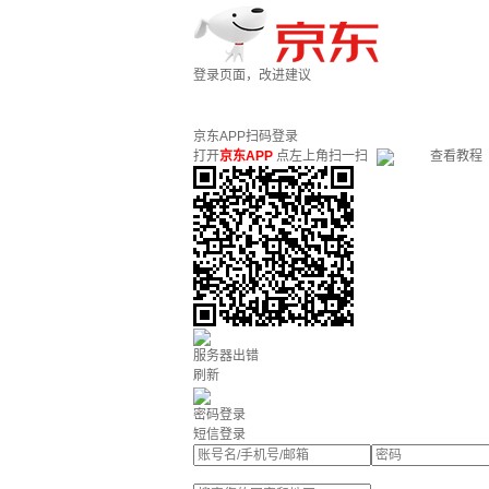
登录页面，改进建议
京东APP扫码登录
打开
京东APP
点左上角扫一扫
查看教程
服务器出错
刷新
密码登录
短信登录