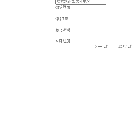
微信登录
|
QQ登录
|
忘记密码
|
立即注册
关于我们
|
联系我们
|