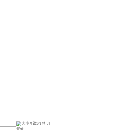
大小写锁定已打开
登录