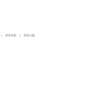
|
京东社区
|
京东公益