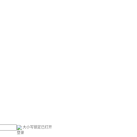
大小写锁定已打开
登录