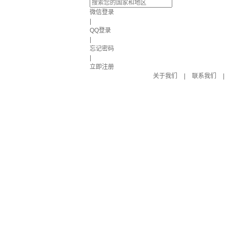
微信登录
|
QQ登录
|
忘记密码
|
立即注册
关于我们
|
联系我们
|