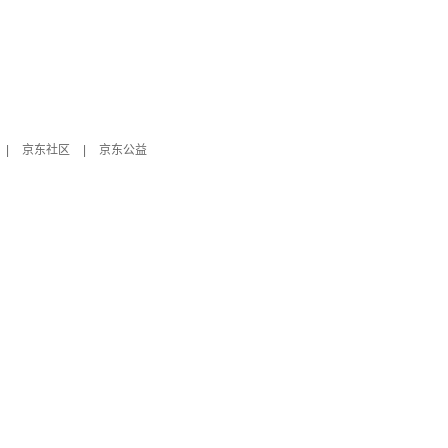
|
京东社区
|
京东公益