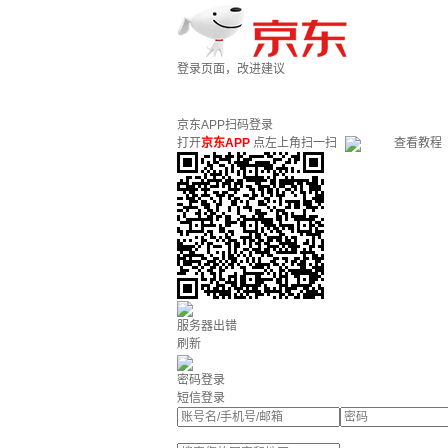
登录页面，改进建议
京东APP扫码登录
打开
京东APP
点左上角扫一扫
查看教程
服务器出错
刷新
密码登录
短信登录