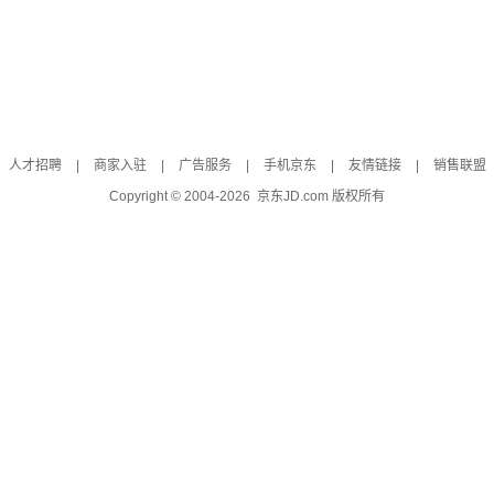
人才招聘
|
商家入驻
|
广告服务
|
手机京东
|
友情链接
|
销售联盟
Copyright © 2004-
2026
京东JD.com 版权所有