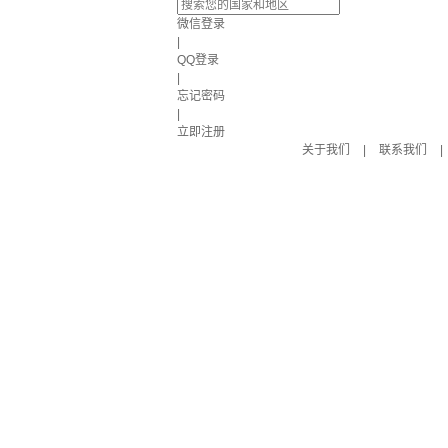
微信登录
|
QQ登录
|
忘记密码
|
立即注册
关于我们
|
联系我们
|