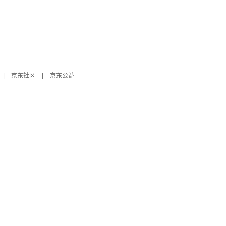
|
京东社区
|
京东公益