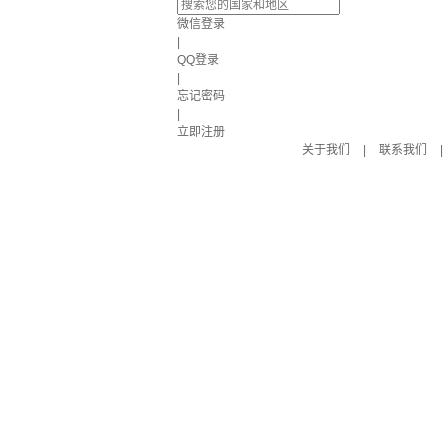
微信登录
|
QQ登录
|
忘记密码
|
立即注册
关于我们
|
联系我们
|