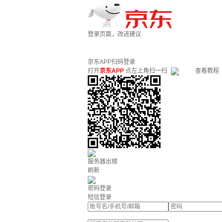
登录页面，改进建议
京东APP扫码登录
打开
京东APP
点左上角扫一扫
查看教程
服务器出错
刷新
密码登录
短信登录