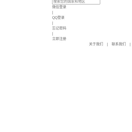
微信登录
|
QQ登录
|
忘记密码
|
立即注册
关于我们
|
联系我们
|