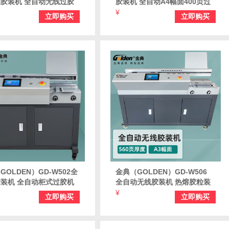
胶装机 全自动无线过胶
胶装机 全自动A4幅面400页过
同标书热熔胶粒电动装订
胶机 桌面自动胶装机
¥
立即购买
立即购买
GOLDEN）GD-W502全
金典（GOLDEN）GD-W506
装机 全自动柜式过胶机
全自动无线胶装机 热熔胶粒装
面 标书文件书籍论文报告
订机 标书文件论文书籍合同过
¥
立即购买
立即购买
热熔胶粒装订机
胶机