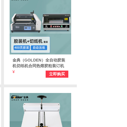
金典（GOLDEN）全自动胶装
机切纸机合同热熔胶粒装订机
GD-W3700胶装机+GD-QZ330
¥
立即购买
切纸机（套装）