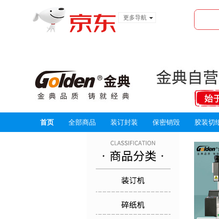
更多导航
服装城
食品
金融
首页
全部商品
装订封装
保密销毁
胶装切