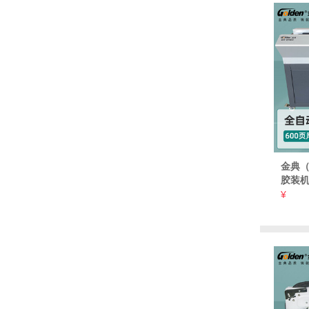
金典（
胶装机
文报告
¥
独立侧