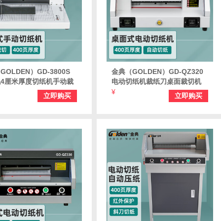
OLDEN）GD-3800S
金典（GOLDEN）GD-QZ320
4厘米厚度切纸机手动裁
电动切纸机裁纸刀桌面裁切机
桌面重型标书切纸刀修边刀
标书 文件 书籍 财务凭证切纸刀
¥
立即购买
立即购买