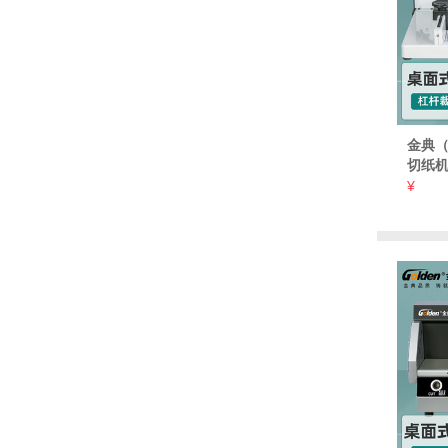
金典（G
切纸机
纸刀
¥