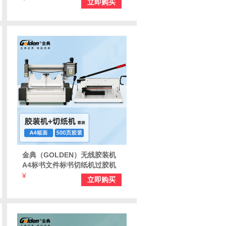
立即购买
金典（GOLDEN）无线胶装机
A4标书文件标书切纸机过胶机
GD-W3500胶装机+GD-3800S
¥
立即购买
切纸机 （套装）