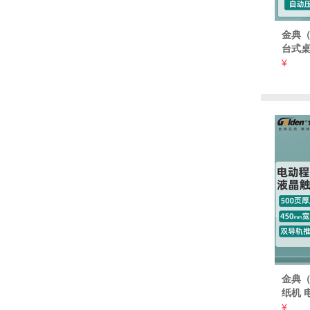
金典（
台式桌
能裁纸
¥
机
金典（
纸机 
书籍切
¥