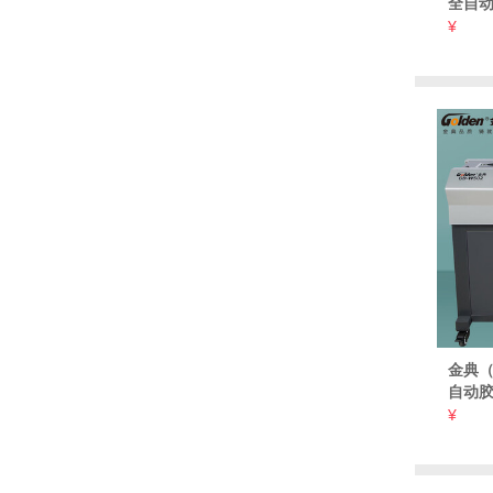
全自动
机 合
¥
机
金典（
自动胶
A4幅
¥
合同 