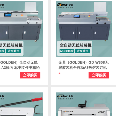
GOLDEN）全自动无线
金典（GOLDEN）GD-W608无
 A3幅面 标书文件书籍论
线胶装机全自动A3热熔装订机
合同装订机 600页双胶轮
标书资料报告过胶机 660页三胶
¥
立即购买
立即购买
胶装机GD-W605
辊独立侧胶装机