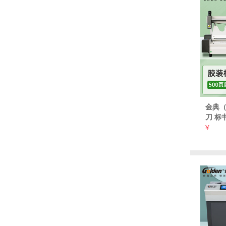
金典（
刀 标
机+G
¥