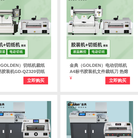
GOLDEN）切纸机裁纸
金典（GOLDEN）电动切纸机
书胶装机GD-QZ320切纸
A4标书胶装机文件裁纸刀 热熔
D-W3500胶装机（套装）
胶粒装订机 GD-QZ320切纸机
¥
立即购买
立即购买
+GD-35S胶装机（套装）