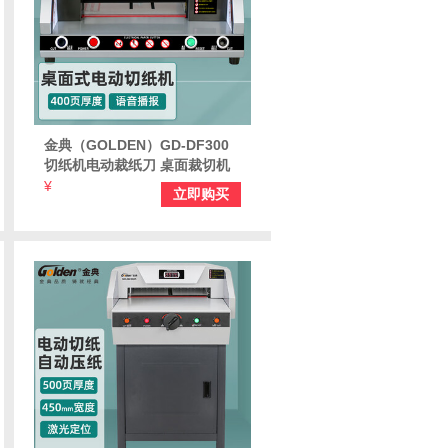
金典（GOLDEN）GD-DF300
切纸机电动裁纸刀 桌面裁切机
标书 文件 书籍 财务凭证切纸刀
¥
立即购买