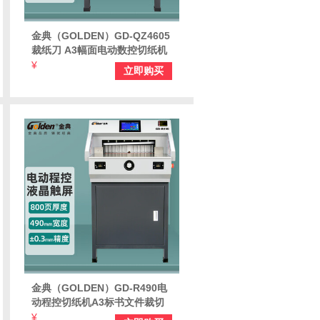
金典（GOLDEN）GD-QZ4605
裁纸刀 A3幅面电动数控切纸机
标书文件书籍切纸刀 自动裁纸
¥
立即购买
机
金典（GOLDEN）GD-R490电
动程控切纸机A3标书文件裁切
机8厘米厚度切纸刀
¥