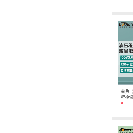
裁切
金典（
程控切
文件书
¥
H560