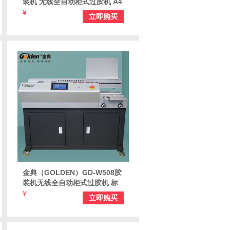
装机 无线全自动柜式过胶机 A4
幅面 标书文件书籍论文报告合
¥
立即购买
同图文热熔胶粒装订机
金典（GOLDEN）GD-W508胶
装机无线全自动柜式过胶机 标
书书本热熔胶粒装订机 600页双
¥
立即购买
胶轮独立侧胶装机