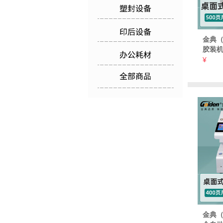
金典（
胶装机
文件
¥
装订机
金典（