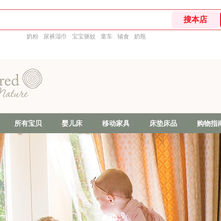
奶粉
尿裤湿巾
宝宝驱蚊
童车
辅食
奶瓶
所有宝贝
婴儿床
移动家具
床垫床品
购物指