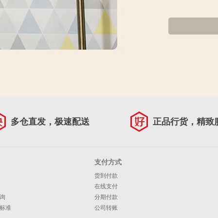
多仓直发，极速配送
正品行货，精致
支付方式
货到付款
在线支付
询
分期付款
标准
公司转账