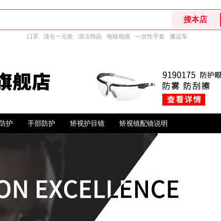
口罩
清仓一元抢
清洁用品
电线电缆
一次性手套
搬运车
防护
手部防护
矫视护目镜
矫视镜配镜说明