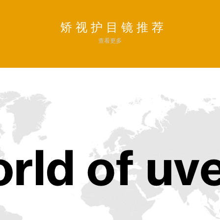
矫 视 护 目 镜 推 荐
查看更多