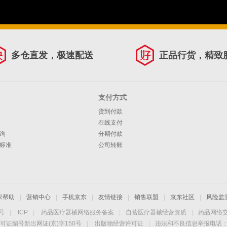
多仓直发，极速配送
正品行货，精致
支付方式
货到付款
在线支付
询
分期付款
标准
公司转账
家帮助
|
营销中心
|
手机京东
|
友情链接
|
销售联盟
|
京东社区
|
风险监
4号
|
ICP
|
药品医疗器械网络服务备案
|
自营医疗器械经营资质
|
药品网络
可证编号新出网证(京)字150号
|
出版物经营许可证
|
违法和不良信息举报电话：40