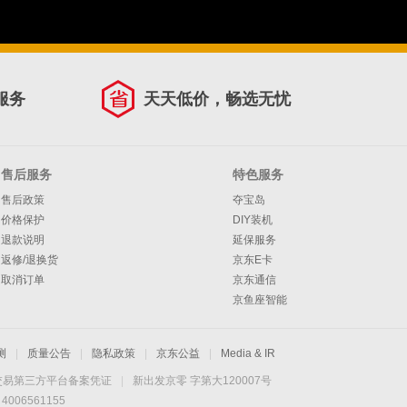
服务
天天低价，畅选无忧
售后服务
特色服务
售后政策
夺宝岛
价格保护
DIY装机
退款说明
延保服务
返修/退换货
京东E卡
取消订单
京东通信
京鱼座智能
测
|
质量公告
|
隐私政策
|
京东公益
|
Media & IR
交易第三方平台备案凭证
|
新出发京零 字第大120007号
06561155