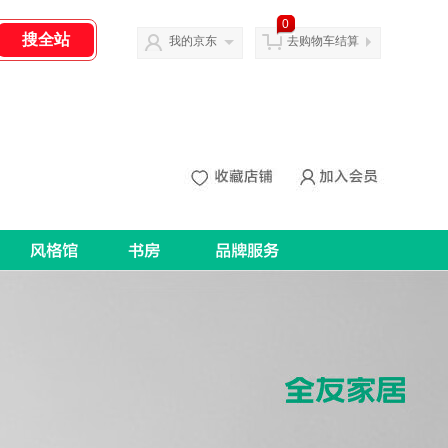
0
我的京东
去购物车结算