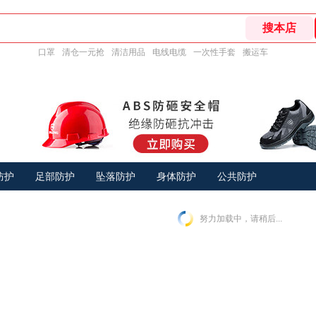
口罩
清仓一元抢
清洁用品
电线电缆
一次性手套
搬运车
防护
足部防护
坠落防护
身体防护
公共防护
努力加载中，请稍后...