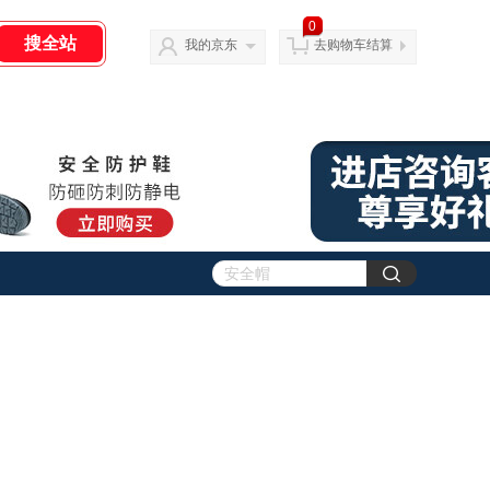
0
我的京东
去购物车结算