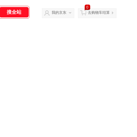
0
我的京东
去购物车结算