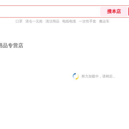
口罩
清仓一元抢
清洁用品
电线电缆
一次性手套
搬运车
用品专营店
努力加载中，请稍后...